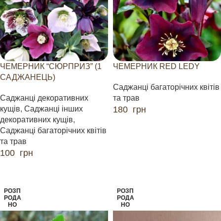
ЧЕМЕРНИК “СЮРПРИЗ” (1
ЧЕМЕРНИК RED LEDY
САДЖАНЕЦЬ)
Саджанці багаторічних квітів
Саджанці декоративних
та трав
кущів
,
Саджанці інших
180
грн
декоративних кущів
,
ЧИТАТИ ДАЛІ
Саджанці багаторічних квітів
та трав
100
грн
ЧИТАТИ ДАЛІ
РОЗП
РОЗП
РОДА
РОДА
НО
НО