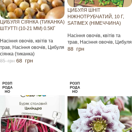
ЦИБУЛЯ ШНІТ
НІЖНОТРУБЧАТИЙ, 10 Г,
ЦИБУЛЯ СІЯНКА (ТИКАНКА)
SATIMEX (НІМЕЧЧИНА)
ШТУТТІ (10-21 ММ) 0.5КГ
Насіння овочів, квітів та
Насіння овочів, квітів та
трав
,
Насіння овочів
,
Цибуля
трав
,
Насіння овочів
,
Цибуля
88
грн
сіянка (тиканка)
ЧИТАТИ ДАЛІ
68
грн
85
грн
ЧИТАТИ ДАЛІ
РОЗП
РОЗП
РОДА
РОДА
НО
НО