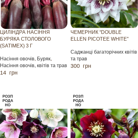
ЦИЛІНДРА НАСІННЯ
ЧЕМЕРНИК “DOUBLE
БУРЯКА СТОЛОВОГО
ELLEN PICOTEE WHITE”
(SATIMEX) 3 Г
Саджанці багаторічних квітів
Насіння овочів
,
Буряк
,
та трав
Насіння овочів, квітів та трав
300
грн
14
грн
ЧИТАТИ ДАЛІ
ЧИТАТИ ДАЛІ
РОЗП
РОЗП
РОДА
РОДА
НО
НО