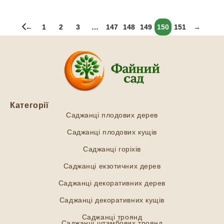
←
1
2
3
…
147
148
149
150
151
→
Категорії
Саджанці плодових дерев
Саджанці плодових кущів
Саджанці горіхів
Саджанці екзотичних дерев
Саджанці декоративних дерев
Саджанці декоративних кущів
Саджанці троянд
Саджанці штамбових троянд