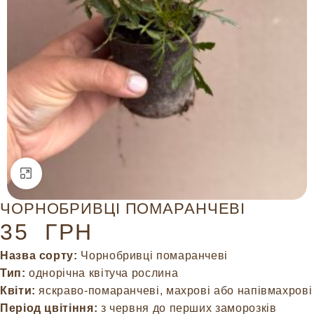
Натисніть, щоб збільшити
ЧОРНОБРИВЦІ ПОМАРАНЧЕВІ
35
ГРН
Назва сорту:
Чорнобривці помаранчеві
Тип:
однорічна квітуча рослина
Квіти:
яскраво-помаранчеві, махрові або напівмахрові
Період цвітіння:
з червня до перших заморозків