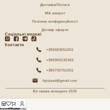
Доставка/Оплата
Мій аккаунт
Політика конфіденційності
Договір оферти
Соціальні мережі
Контакти
+380683051051
+380993235363
+380735751051
fajnijsad@gmail.com
Всі права захищено 2025
агазин
писок бажань
Мій обліковий запис
Кошик