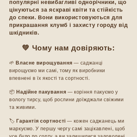
популярні невибагливі однорічники, що
цінуються за яскраві квіти та стійкість
до спеки. Вони використовуються для
прикрашання клумб і захисту городу від
шкідників.
💚 Чому нам довіряють:
🌱
Власне вирощування
— саджанці
вирощуємо ми самі, тому як виробники
впевнені в їх якості та сортності.
📦
Надійне пакування
— коріння пакуємо у
вологу тирсу, щоб рослини доїжджали свіжими
та живими.
🏷️
Гарантія сортності
— кожен саджанець ми
маркуємо. У першу чергу самі зацікавлені, щоб
усе було по сорту, а ви залишилися задоволені