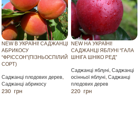
NEW В УКРАЇНІ! САДЖАНЦІ
NEW НА УКРАЇНІ!
АБРИКОСУ
САДЖАНЦІ ЯБЛУНІ “ГАЛА
“ФРІССОН”(ПІЗНЬОСПІЛИЙ
ШНІГА ШНІКО РЕД”
СОРТ)
Саджанці яблуні
,
Саджанці
Саджанці плодових дерев
,
осінньої яблуні
,
Саджанці
Саджанці абрикосу
плодових дерев
230
грн
220
грн
ДОДАТИ В КОШИК
ДОДАТИ В КОШИК