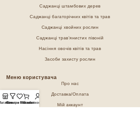
Саджанці штамбових дерев
Саджанці багаторічних квітів та трав
Саджанці хвойних рослин
Саджанці трав’янистих півоній
Насіння овочів квітів та трав
Засоби захисту рослин
Меню користувача
Про нас
Доставка/Оплата
Магазин
Фільтри
Список бажань
Мій обліковий запис
Кошик
Мій аккаунт
Політика конфіденційності
Договір оферти
Соціальні мережі