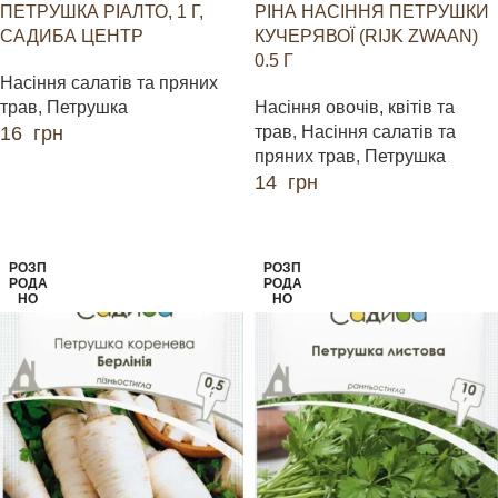
ПЕТРУШКА РІАЛТО, 1 Г,
РІНА НАСІННЯ ПЕТРУШКИ
САДИБА ЦЕНТР
КУЧЕРЯВОЇ (RIJK ZWAAN)
0.5 Г
Насіння салатів та пряних
трав
,
Петрушка
Насіння овочів, квітів та
16
грн
трав
,
Насіння салатів та
пряних трав
,
Петрушка
ДОДАТИ В КОШИК
14
грн
ДОДАТИ В КОШИК
РОЗП
РОЗП
РОДА
РОДА
НО
НО