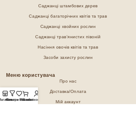
Саджанці штамбових дерев
Саджанці багаторічних квітів та трав
Саджанці хвойних рослин
Саджанці трав’янистих півоній
Насіння овочів квітів та трав
Засоби захисту рослин
Меню користувача
Про нас
Доставка/Оплата
Магазин
Фільтри
Список бажань
Мій обліковий запис
Кошик
Мій аккаунт
Політика конфіденційності
Договір оферти
Соціальні мережі