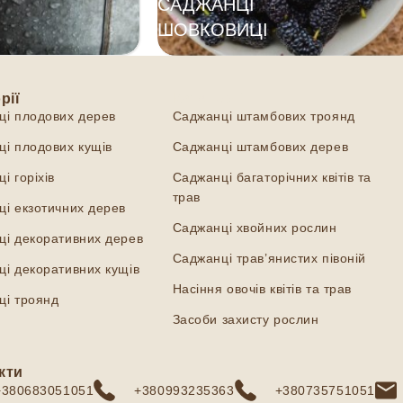
САДЖАНЦІ
ШОВКОВИЦІ
рії
Категорії
ці плодових дерев
Саджанці штамбових троянд
і плодових кущів
Саджанці штамбових дерев
і горіхів
Саджанці багаторічних квітів та
трав
і екзотичних дерев
Саджанці хвойних рослин
ці декоративних дерев
Саджанці трав’янистих півоній
і декоративних кущів
Насіння овочів квітів та трав
ці троянд
Засоби захисту рослин
кти
+380683051051
+380993235363
+380735751051