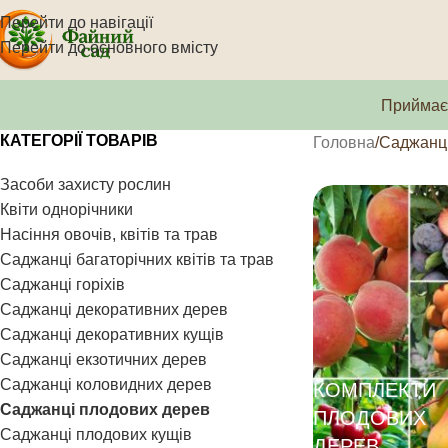
Перейти до навігації
Перейти до основного вмісту
Приймаєм
КАТЕГОРІЇ ТОВАРІВ
Головна
Саджанці
Засоби захисту рослин
Квіти однорічники
Насіння овочів, квітів та трав
Саджанці багаторічних квітів та трав
Саджанці горіхів
Саджанці декоративних дерев
Саджанці декоративних кущів
Саджанці екзотичних дерев
Саджанці коловидних дерев
КОМПЛЕКТИ
Саджанці плодових дерев
ПЛОДОВИХ
Саджанці плодових кущів
ДЕРЕВ