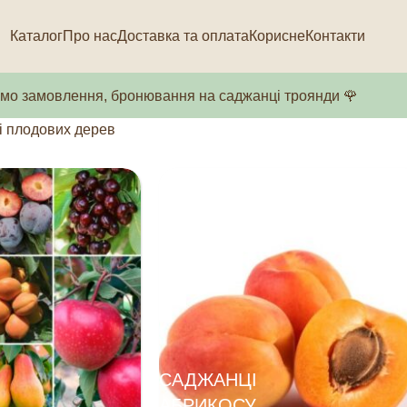
Каталог
Про нас
Доставка та оплата
Корисне
Контакти
о замовлення, бронювання на саджанці троянди 🌹
 плодових дерев
САДЖАНЦІ
АБРИКОСУ