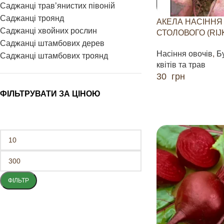
Саджанці трав’янистих півоній
Саджанці троянд
АКЕЛА НАСІННЯ
Саджанці хвойних рослин
СТОЛОВОГО (RIJ
Саджанці штамбових дерев
Насіння овочів
,
Б
Саджанці штамбових троянд
квітів та трав
30
грн
ДОДАТИ В КОШИК
ФІЛЬТРУВАТИ ЗА ЦІНОЮ
ФІЛЬТР