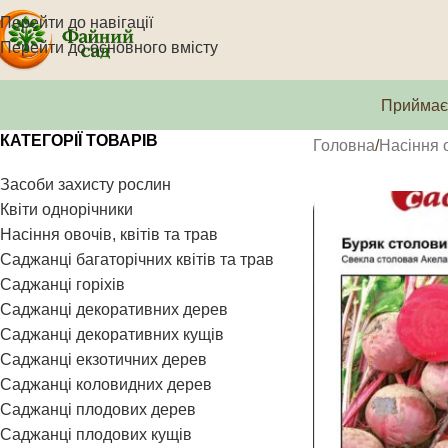
Перейти до навігації
Перейти до основного вмісту
Приймаєм
КАТЕГОРІЇ ТОВАРІВ
Головна
Насіння о
Засоби захисту рослин
Квіти однорічники
Насіння овочів, квітів та трав
Саджанці багаторічних квітів та трав
Саджанці горіхів
Саджанці декоративних дерев
Саджанці декоративних кущів
Саджанці екзотичних дерев
Саджанці коловидних дерев
Саджанці плодових дерев
Саджанці плодових кущів