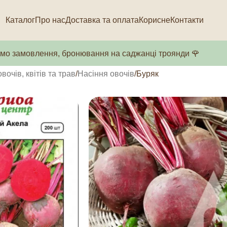
Каталог
Про нас
Доставка та оплата
Корисне
Контакти
о замовлення, бронювання на саджанці троянди 🌹
вочів, квітів та трав
Насіння овочів
Буряк