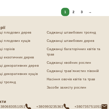
1
2
3
→
рії
Категорії
ці плодових дерев
Саджанці штамбових троянд
і плодових кущів
Саджанці штамбових дерев
і горіхів
Саджанці багаторічних квітів та
трав
і екзотичних дерев
Саджанці хвойних рослин
ці декоративних дерев
Саджанці трав’янистих півоній
і декоративних кущів
Насіння овочів квітів та трав
ці троянд
Засоби захисту рослин
кти
+380683051051
+380993235363
+380735751051