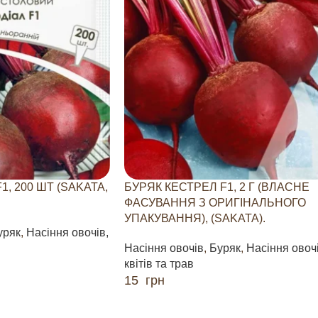
1, 200 ШТ (SAKATA,
БУРЯК КЕСТРЕЛ F1, 2 Г (ВЛАСНЕ
ФАСУВАННЯ З ОРИГІНАЛЬНОГО
УПАКУВАННЯ), (SAKATA).
уряк
,
Насіння овочів,
Насіння овочів
,
Буряк
,
Насіння овочі
квітів та трав
15
грн
ДОДАТИ В КОШИК