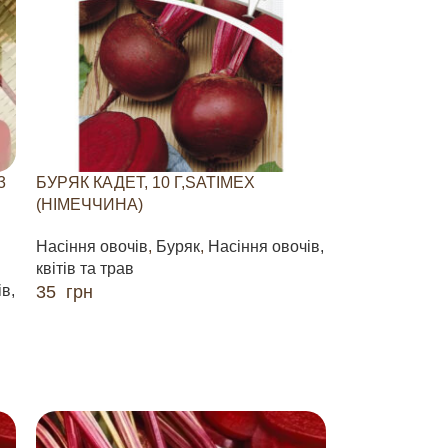
3
БУРЯК КАДЕТ, 10 Г,SATIMEX
(НІМЕЧЧИНА)
Насіння овочів
,
Буряк
,
Насіння овочів,
квітів та трав
в,
35
грн
ДОДАТИ В КОШИК