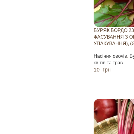
БУРЯК БОРДО 237
ФАСУВАННЯ З О
УПАКУВАННЯ), (
Насіння овочів
,
Б
квітів та трав
10
грн
ДОДАТИ В КОШИК