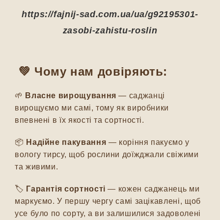
https://fajnij-sad.com.ua/ua/g92195301-
zasobi-zahistu-roslin
💚 Чому нам довіряють:
🌱
Власне вирощування
— саджанці
вирощуємо ми самі, тому як виробники
впевнені в їх якості та сортності.
📦
Надійне пакування
— коріння пакуємо у
вологу тирсу, щоб рослини доїжджали свіжими
та живими.
🏷️
Гарантія сортності
— кожен саджанець ми
маркуємо. У першу чергу самі зацікавлені, щоб
усе було по сорту, а ви залишилися задоволені