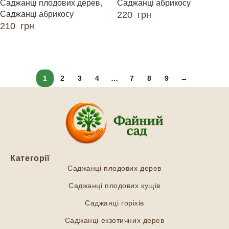
Саджанці плодових дерев
,
Саджанці абрикосу
Саджанці абрикосу
220
грн
210
грн
ДОДАТИ В КОШИК
ДОДАТИ В КОШИК
1
2
3
4
…
7
8
9
→
Категорії
Саджанці плодових дерев
Саджанці плодових кущів
Саджанці горіхів
Саджанці екзотичних дерев