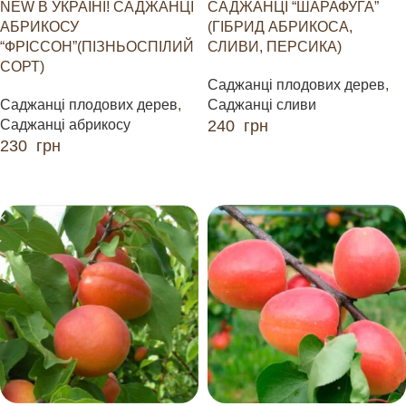
NEW В УКРАЇНІ! САДЖАНЦІ
САДЖАНЦІ “ШАРАФУГА”
АБРИКОСУ
(ГІБРИД АБРИКОСА,
“ФРІССОН”(ПІЗНЬОСПІЛИЙ
СЛИВИ, ПЕРСИКА)
СОРТ)
Саджанці плодових дерев
,
Саджанці плодових дерев
,
Саджанці сливи
Саджанці абрикосу
240
грн
230
грн
ДОДАТИ В КОШИК
ДОДАТИ В КОШИК