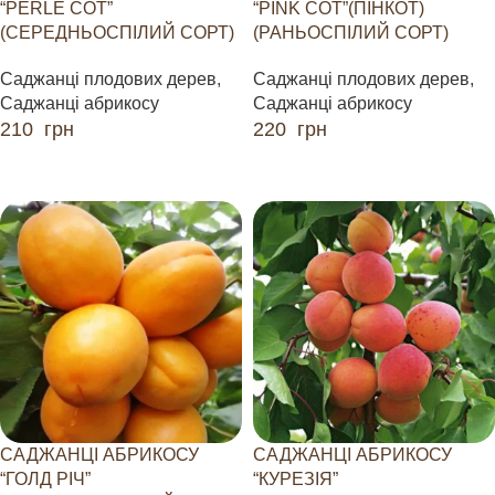
“PERLE COT”
“PINK СOT”(ПІНКОТ)
(СЕРЕДНЬОСПІЛИЙ СОРТ)
(РАНЬОСПІЛИЙ СОРТ)
Саджанці плодових дерев
,
Саджанці плодових дерев
,
Саджанці абрикосу
Саджанці абрикосу
210
грн
220
грн
ДОДАТИ В КОШИК
ДОДАТИ В КОШИК
САДЖАНЦІ АБРИКОСУ
САДЖАНЦІ АБРИКОСУ
“ГОЛД РІЧ”
“КУРЕЗІЯ”