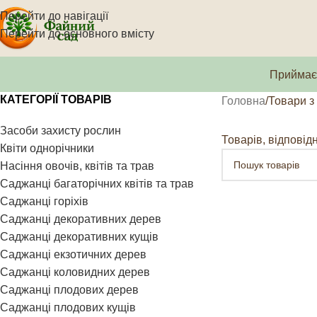
Перейти до навігації
Перейти до основного вмісту
Приймаєм
КАТЕГОРІЇ ТОВАРІВ
Головна
Товари з
Засоби захисту рослин
Товарів, відповід
Квіти однорічники
Насіння овочів, квітів та трав
Саджанці багаторічних квітів та трав
Саджанці горіхів
Саджанці декоративних дерев
Саджанці декоративних кущів
Саджанці екзотичних дерев
Саджанці коловидних дерев
Саджанці плодових дерев
Саджанці плодових кущів