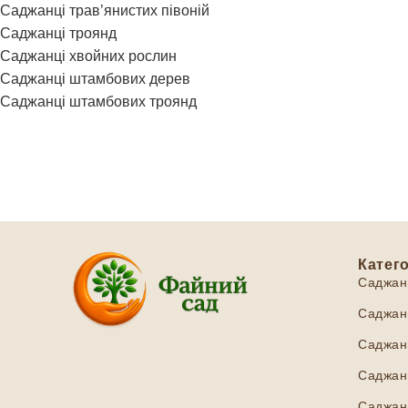
Саджанці трав’янистих півоній
Саджанці троянд
Саджанці хвойних рослин
Саджанці штамбових дерев
Саджанці штамбових троянд
Катего
Саджан
Саджанц
Саджанц
Саджанц
Саджан