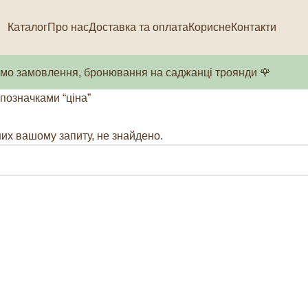
Каталог
Про нас
Доставка та оплата
Корисне
Контакти
о замовлення, бронювання на саджанці троянди 🌹
 позначками “ціна”
них вашому запиту, не знайдено.