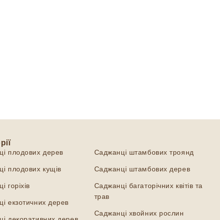
рії
Категорії
ці плодових дерев
Саджанці штамбових троянд
і плодових кущів
Саджанці штамбових дерев
і горіхів
Саджанці багаторічних квітів та
трав
і екзотичних дерев
Саджанці хвойних рослин
ці декоративних дерев