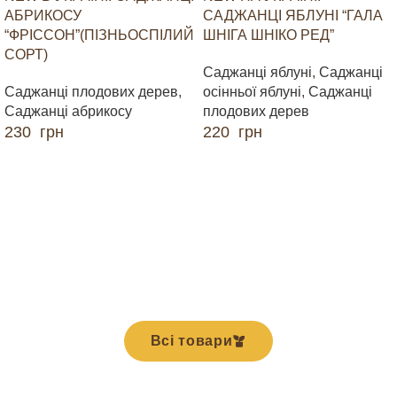
АБРИКОСУ
САДЖАНЦІ ЯБЛУНІ “ГАЛА
“ФРІССОН”(ПІЗНЬОСПІЛИЙ
ШНІГА ШНІКО РЕД”
СОРТ)
Саджанці яблуні
,
Саджанці
Саджанці плодових дерев
,
осінньої яблуні
,
Саджанці
Саджанці абрикосу
плодових дерев
230
грн
220
грн
ДОДАТИ В КОШИК
ДОДАТИ В КОШИК
Всі товари