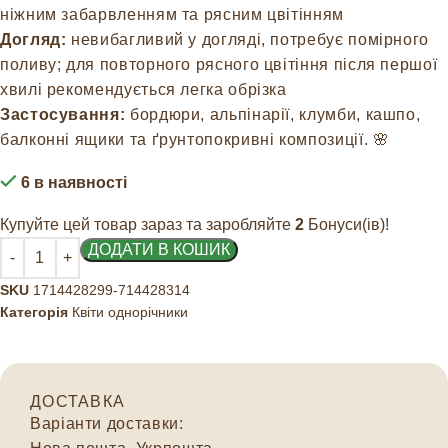
ніжним забарвленням та рясним цвітінням
Догляд:
невибагливий у догляді, потребує помірного
поливу; для повторного рясного цвітіння після першої
хвилі рекомендується легка обрізка
Застосування:
бордюри, альпінарії, клумби, кашпо,
балконні ящики та ґрунтопокривні композиції. 🌸
6 в наявності
Купуйте цей товар зараз та заробляйте
2
Бонуси(ів)!
ДОДАТИ В КОШИК
SKU
1714428299-714428314
Категорія
Квіти однорічники
ДОСТАВКА
Варіанти доставки: