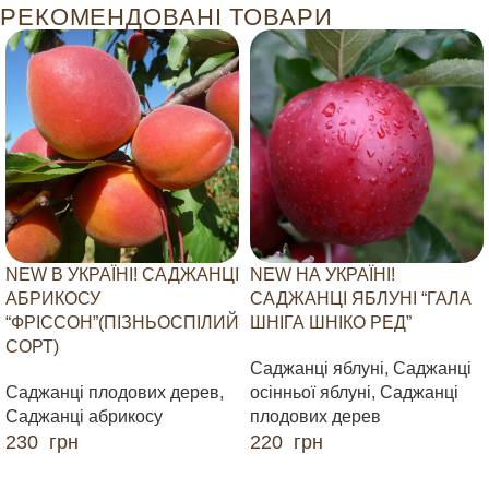
РЕКОМЕНДОВАНІ ТОВАРИ
NEW В УКРАЇНІ! САДЖАНЦІ
NEW НА УКРАЇНІ!
АБРИКОСУ
САДЖАНЦІ ЯБЛУНІ “ГАЛА
“ФРІССОН”(ПІЗНЬОСПІЛИЙ
ШНІГА ШНІКО РЕД”
СОРТ)
Саджанці яблуні
,
Саджанці
Саджанці плодових дерев
,
осінньої яблуні
,
Саджанці
Саджанці абрикосу
плодових дерев
230
грн
220
грн
ДОДАТИ В КОШИК
ДОДАТИ В КОШИК