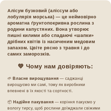
Алісум бузковий (аліссум або
лобулярія морська) — це неймовірно
ароматна ґрунтопокривна рослина з
родини капустяних. Вона утворює
пишні килими або спадаючі «шапки»
дрібних квітів із насиченим медовим
запахом. Цвіте рясно з травня і до
самих заморозків.
💚 Чому нам довіряють:
🌱
Власне вирощування
— саджанці
вирощуємо ми самі, тому як виробники
впевнені в їх якості та сортності.
📦
Надійне пакування
— коріння пакуємо у
вологу тирсу, щоб рослини доїжджали свіжими