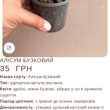
Натисніть, щоб збільшити
АЛІСУМ БУЗКОВИЙ
35
ГРН
Назва сорту:
Алісум бузковий
Тип:
однорічна квітуча рослина
Квіти:
дрібні, ніжно-бузкові, зібрані у густі ароматні
суцвіття
Період цвітіння:
з травня до осінніх заморозків
Декоративність:
утворює щільний квітучий килим із