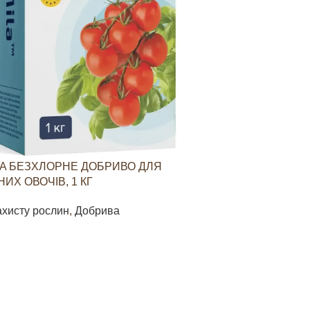
A БЕЗХЛОРНЕ ДОБРИВО ДЛЯ
YARAVITA КО
ИХ ОВОЧІВ, 1 КГ
СТИМУЛЮВАН
ОВОЧЕВИХ КУЛ
ахисту рослин
,
Добрива
Засоби захист
85
грн
В КОШИК
ДОДАТИ В КО