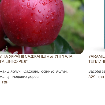
 НА УКРАЇНІ! САДЖАНЦІ ЯБЛУНІ “ГАЛА
YARAMIL
ГА ШНІКО РЕД”
ТЕПЛИЧН
жанці яблуні
,
Саджанці осінньої яблуні
,
Засоби з
жанці плодових дерев
329
грн
0
грн
ДОДАТИ 
ДАТИ В КОШИК