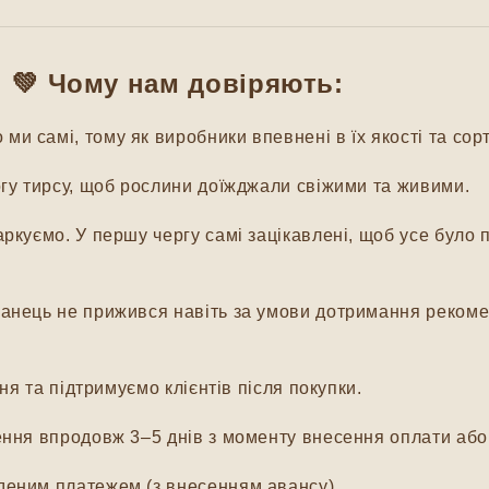
💚 Чому нам довіряють:
и самі, тому як виробники впевнені в їх якості та сорт
гу тирсу, щоб рослини доїжджали свіжими та живими.
куємо. У першу чергу самі зацікавлені, щоб усе було п
нець не прижився навіть за умови дотримання рекомен
я та підтримуємо клієнтів після покупки.
ня впродовж 3–5 днів з моменту внесення оплати або 
еним платежем (з внесенням авансу).