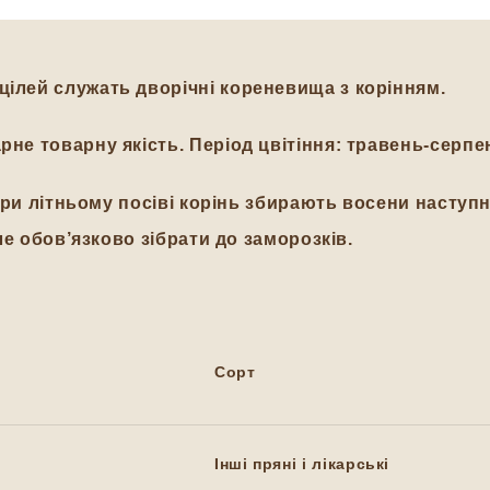
цілей служать дворічні кореневища з корінням.
е товарну якість. Період цвітіння: травень-серпе
ри літньому посіві корінь збирають восени наступно
але обов’язково зібрати до заморозків.
Сорт
Інші пряні і лікарські