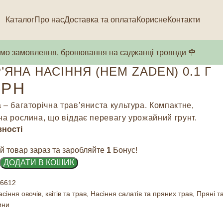
Каталог
Про нас
Доставка та оплата
Корисне
Контакти
о замовлення, бронювання на саджанці троянди 🌹
’ЯНА НАСІННЯ (HEM ZADEN) 0.1 Г
РН
 – багаторічна трав’яниста культура. Компактне,
на рослина, що віддає перевагу урожайний грунт.
вності
й товар зараз та заробляйте
1
Бонус!
ДОДАТИ В КОШИК
6612
сіння овочів, квітів та трав
,
Насіння салатів та пряних трав
,
Пряні т
ини