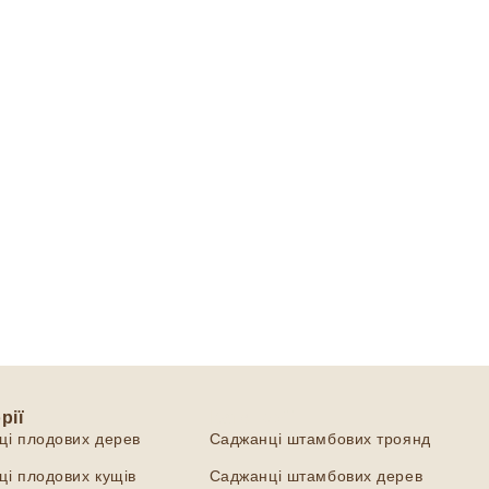
рії
Категорії
ці плодових дерев
Саджанці штамбових троянд
і плодових кущів
Саджанці штамбових дерев