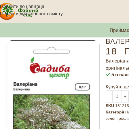
Перейти до навігації
Перейти до основного вмісту
Приймаєм
ВАЛЕР
18
Г
Валеріана
оригіналь
5 в ная
Купуйте це
SKU
131215
Категорії
На
зелені росл