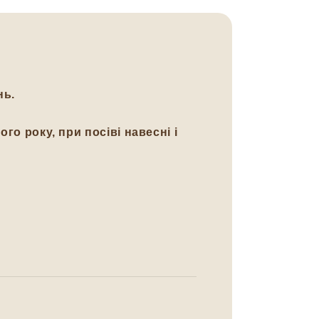
нь.
го року, при посіві навесні і