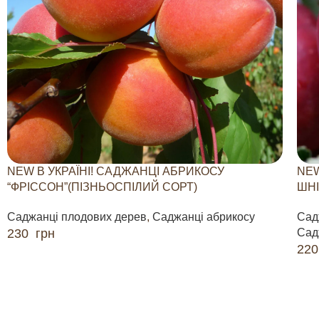
NEW В УКРАЇНІ! САДЖАНЦІ АБРИКОСУ
NEW
“ФРІССОН”(ПІЗНЬОСПІЛИЙ СОРТ)
ШНІ
Саджанці плодових дерев
,
Саджанці абрикосу
Сад
230
грн
Сад
22
ДОДАТИ В КОШИК
ДО