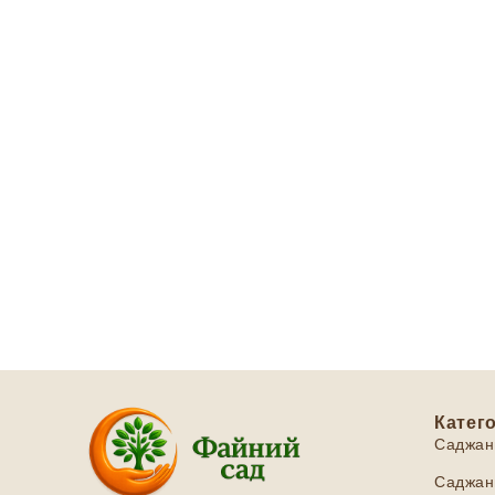
Катего
Саджан
Саджанц