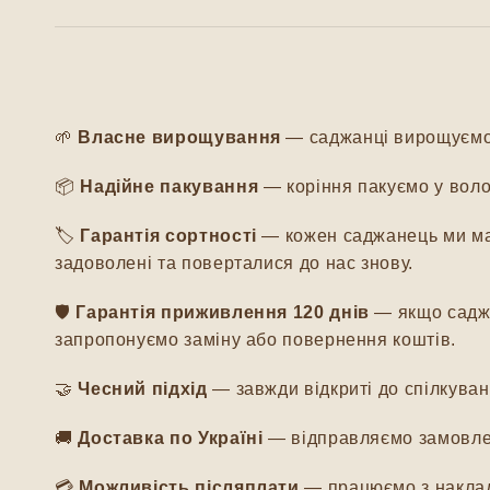
🌱
Власне вирощування
— саджанці вирощуємо м
📦
Надійне пакування
— коріння пакуємо у воло
🏷️
Гарантія сортності
— кожен саджанець ми мар
задоволені та поверталися до нас знову.
🛡️
Гарантія приживлення 120 днів
— якщо саджа
запропонуємо заміну або повернення коштів.
🤝
Чесний підхід
— завжди відкриті до спілкуванн
🚚
Доставка по Україні
— відправляємо замовлен
💳
Можливість післяплати
— працюємо з наклад