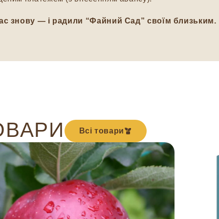
ас знову — і радили “Файний Сад” своїм близьким.
ОВАРИ
Всі товари