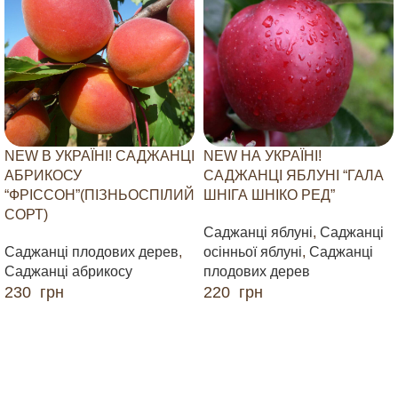
NEW В УКРАЇНІ! САДЖАНЦІ
NEW НА УКРАЇНІ!
АБРИКОСУ
САДЖАНЦІ ЯБЛУНІ “ГАЛА
“ФРІССОН”(ПІЗНЬОСПІЛИЙ
ШНІГА ШНІКО РЕД”
СОРТ)
Саджанці яблуні
,
Саджанці
Саджанці плодових дерев
,
осінньої яблуні
,
Саджанці
Саджанці абрикосу
плодових дерев
230
грн
220
грн
ДОДАТИ В КОШИК
ДОДАТИ В КОШИК