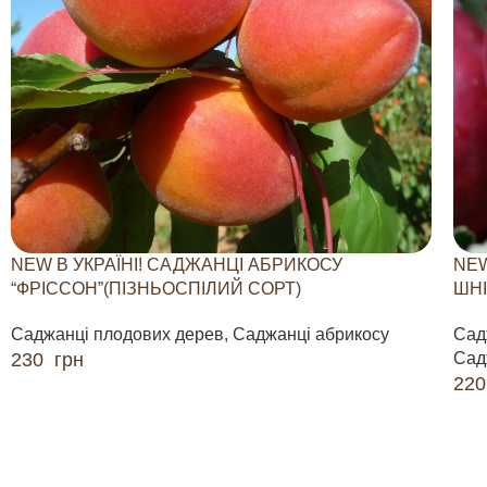
NEW В УКРАЇНІ! САДЖАНЦІ АБРИКОСУ
NEW
“ФРІССОН”(ПІЗНЬОСПІЛИЙ СОРТ)
ШНІ
Саджанці плодових дерев
,
Саджанці абрикосу
Сад
230
грн
Сад
22
ДОДАТИ В КОШИК
ДО