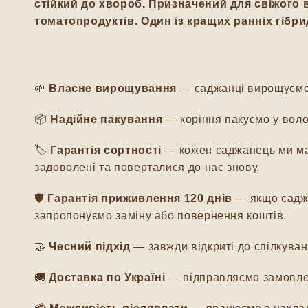
стійкий до хвороб. Призначений для свіжого 
томатопродуктів. Один із кращих ранніх гібри
🌱
Власне вирощування
— саджанці вирощуємо м
📦
Надійне пакування
— коріння пакуємо у воло
🏷️
Гарантія сортності
— кожен саджанець ми мар
задоволені та поверталися до нас знову.
🛡️
Гарантія приживлення 120 днів
— якщо саджа
запропонуємо заміну або повернення коштів.
🤝
Чесний підхід
— завжди відкриті до спілкуванн
🚚
Доставка по Україні
— відправляємо замовлен