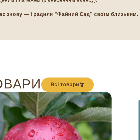
еним платежем (з внесенням авансу).
ас знову — і радили “Файний Сад” своїм близьким.
ОВАРИ
Всі товари