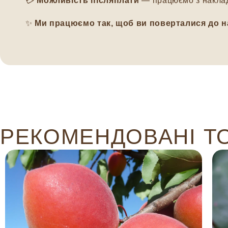
💳
Можливість післяплати
— працюємо з наклад
✨
Ми працюємо так, щоб ви поверталися до н
РЕКОМЕНДОВАНІ Т