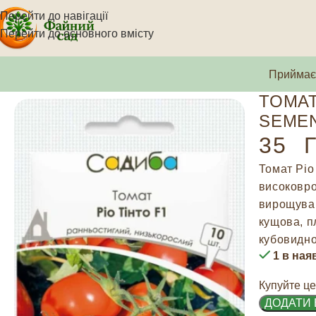
Перейти до навігації
Перейти до основного вмісту
Приймаєм
ТОМАТ
SEMEN
35
Г
Томат Ріо
високовро
вирощуван
кущова, п
кубовидно
1 в ная
Купуйте це
ДОДАТИ 