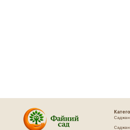
Катего
Саджан
Саджанц