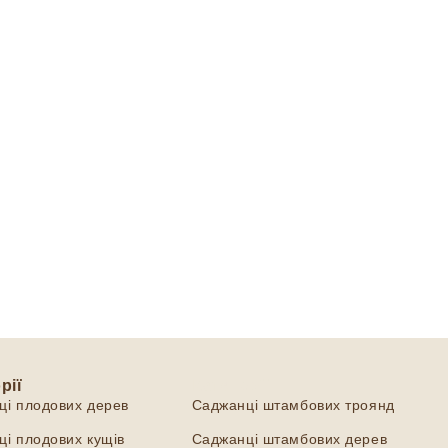
рії
Категорії
ці плодових дерев
Саджанці штамбових троянд
і плодових кущів
Саджанці штамбових дерев