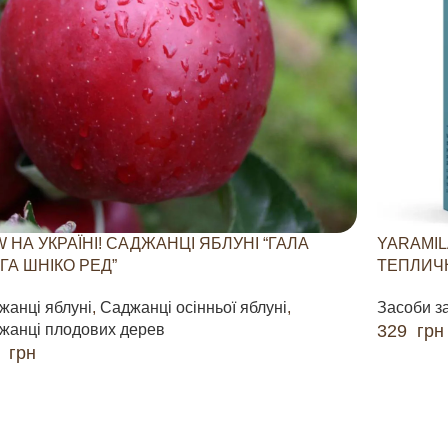
 НА УКРАЇНІ! САДЖАНЦІ ЯБЛУНІ “ГАЛА
YARAMIL
ГА ШНІКО РЕД”
ТЕПЛИЧН
жанці яблуні
,
Саджанці осінньої яблуні
,
Засоби з
жанці плодових дерев
329
грн
0
грн
ДОДАТИ 
ДАТИ В КОШИК