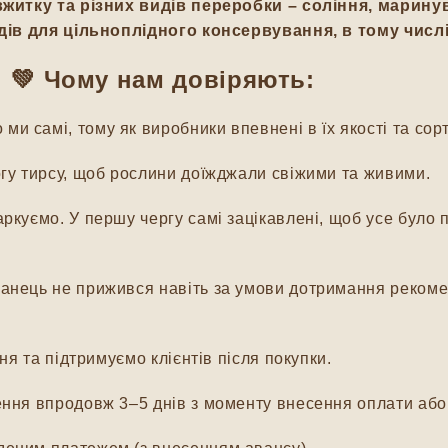
вжитку та різних видів переробки – соління, марин
дів для цільноплідного консервування, в тому числі
💚 Чому нам довіряють:
и самі, тому як виробники впевнені в їх якості та сорт
гу тирсу, щоб рослини доїжджали свіжими та живими.
куємо. У першу чергу самі зацікавлені, щоб усе було п
нець не прижився навіть за умови дотримання рекомен
я та підтримуємо клієнтів після покупки.
ня впродовж 3–5 днів з моменту внесення оплати або 