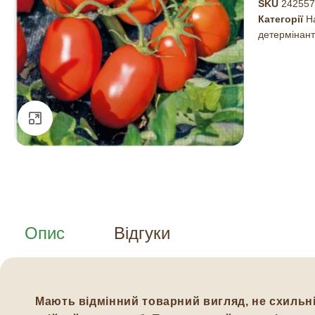
SKU
242557
Категорії
Н
детермінан
Натисніть, щоб збільшити
Опис
Відгуки
Мають відмінний товарний вигляд, не схильні