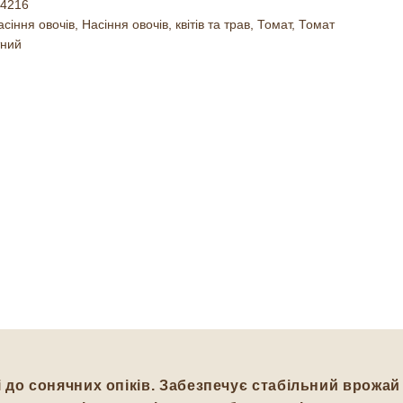
4216
асіння овочів
,
Насіння овочів, квітів та трав
,
Томат
,
Томат
тний
 до сонячних опіків. Забезпечує стабільний врожай