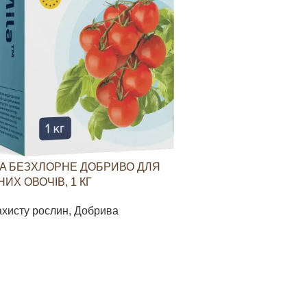
A БЕЗХЛОРНЕ ДОБРИВО ДЛЯ
YARAVITA КО
ИХ ОВОЧІВ, 1 КГ
СТИМУЛЮВАН
ОВОЧЕВИХ КУЛ
ахисту рослин
,
Добрива
Засоби захист
85
грн
В КОШИК
ДОДАТИ В КО