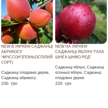
NEW В УКРАЇНІ! САДЖАНЦІ
NEW НА УКРАЇНІ!
АБРИКОСУ
САДЖАНЦІ ЯБЛУНІ “ГАЛА
“ФРІССОН”(ПІЗНЬОСПІЛИЙ
ШНІГА ШНІКО РЕД”
СОРТ)
Саджанці яблуні
,
Саджанці
Саджанці плодових дерев
,
осінньої яблуні
,
Саджанці
Саджанці абрикосу
плодових дерев
230
грн
220
грн
ДОДАТИ В КОШИК
ДОДАТИ В КОШИК