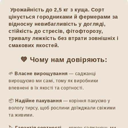
Урожайність до 2,5 кг з куща. Сорт
цінується городниками й фермерами за
відносну невибагливість у догляді,
стійкість до стресів, фітофторозу,
тривалу лежкість без втрати зовнішніх і
смакових якостей.
💚 Чому нам довіряють:
🌱
Власне вирощування
— саджанці
вирощуємо ми самі, тому як виробники
впевнені в їх якості та сортності.
📦
Надійне пакування
— коріння пакуємо у
вологу тирсу, щоб рослини доїжджали свіжими
та живими.
🏷️
Гарантія сортності
— кожен саджанець ми