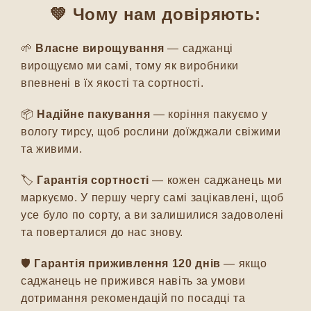
💚 Чому нам довіряють:
🌱
Власне вирощування
— саджанці
вирощуємо ми самі, тому як виробники
впевнені в їх якості та сортності.
📦
Надійне пакування
— коріння пакуємо у
вологу тирсу, щоб рослини доїжджали свіжими
та живими.
🏷️
Гарантія сортності
— кожен саджанець ми
маркуємо. У першу чергу самі зацікавлені, щоб
усе було по сорту, а ви залишилися задоволені
та поверталися до нас знову.
🛡️
Гарантія приживлення 120 днів
— якщо
саджанець не прижився навіть за умови
дотримання рекомендацій по посадці та