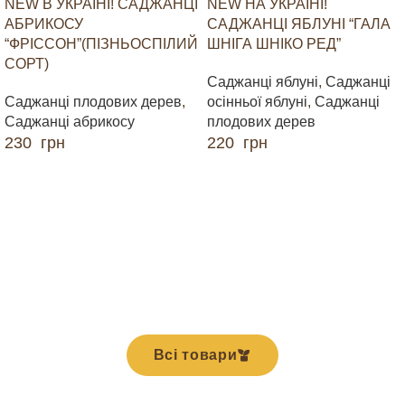
NEW В УКРАЇНІ! САДЖАНЦІ
NEW НА УКРАЇНІ!
АБРИКОСУ
САДЖАНЦІ ЯБЛУНІ “ГАЛА
“ФРІССОН”(ПІЗНЬОСПІЛИЙ
ШНІГА ШНІКО РЕД”
СОРТ)
Саджанці яблуні
,
Саджанці
Саджанці плодових дерев
,
осінньої яблуні
,
Саджанці
Саджанці абрикосу
плодових дерев
230
грн
220
грн
ДОДАТИ В КОШИК
ДОДАТИ В КОШИК
Всі товари