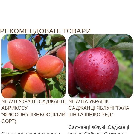
РЕКОМЕНДОВАНІ ТОВАРИ
NEW В УКРАЇНІ! САДЖАНЦІ
NEW НА УКРАЇНІ!
АБРИКОСУ
САДЖАНЦІ ЯБЛУНІ “ГАЛА
“ФРІССОН”(ПІЗНЬОСПІЛИЙ
ШНІГА ШНІКО РЕД”
СОРТ)
Саджанці яблуні
,
Саджанці
Саджанці плодових дерев
,
осінньої яблуні
,
Саджанці