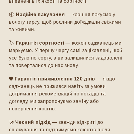
впевнені в їх якості та сортності.
📦
Надійне пакування
— коріння пакуємо у
вологу тирсу, щоб рослини доїжджали свіжими
та живими.
🏷️
Гарантія сортності
— кожен саджанець ми
маркуємо. У першу чергу самі зацікавлені, щоб
усе було по сорту, а ви залишилися задоволені
та поверталися до нас знову.
🛡️
Гарантія приживлення 120 днів
— якщо
саджанець не прижився навіть за умови
дотримання рекомендацій по посадці та
догляду, ми запропонуємо заміну або
повернення коштів.
🤝
Чесний підхід
— завжди відкриті до
спілкування та підтримуємо клієнтів після