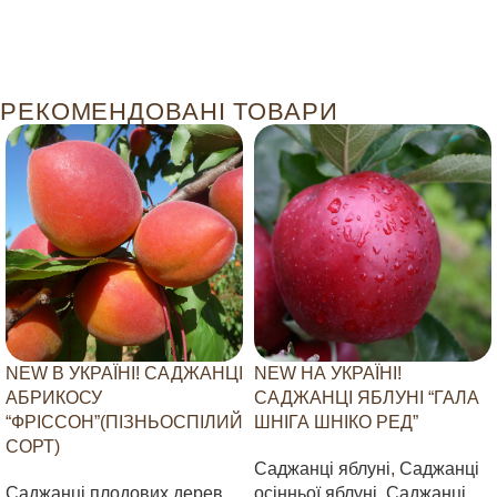
РЕКОМЕНДОВАНІ ТОВАРИ
NEW В УКРАЇНІ! САДЖАНЦІ
NEW НА УКРАЇНІ!
АБРИКОСУ
САДЖАНЦІ ЯБЛУНІ “ГАЛА
“ФРІССОН”(ПІЗНЬОСПІЛИЙ
ШНІГА ШНІКО РЕД”
СОРТ)
Саджанці яблуні
,
Саджанці
Саджанці плодових дерев
,
осінньої яблуні
,
Саджанці