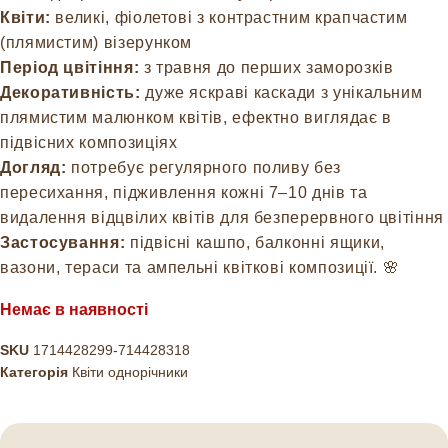
Квіти:
великі, фіолетові з контрастним крапчастим
(плямистим) візерунком
Період цвітіння:
з травня до перших заморозків
Декоративність:
дуже яскраві каскади з унікальним
плямистим малюнком квітів, ефектно виглядає в
підвісних композиціях
Догляд:
потребує регулярного поливу без
пересихання, підживлення кожні 7–10 днів та
видалення відцвілих квітів для безперервного цвітіння
Застосування:
підвісні кашпо, балконні ящики,
вазони, тераси та ампельні квіткові композиції. 🌸
Немає в наявності
SKU
1714428299-714428318
Категорія
Квіти однорічники