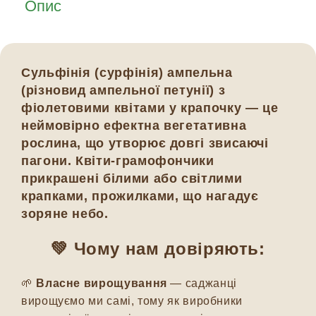
Опис
Сульфінія (сурфінія) ампельна
(різновид ампельної петунії) з
фіолетовими квітами у крапочку — це
неймовірно ефектна вегетативна
рослина, що утворює довгі звисаючі
пагони. Квіти-грамофончики
прикрашені білими або світлими
крапками, прожилками, що нагадує
зоряне небо.
💚 Чому нам довіряють:
🌱
Власне вирощування
— саджанці
вирощуємо ми самі, тому як виробники