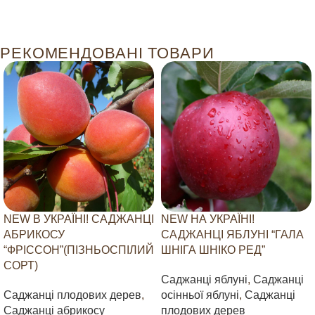
РЕКОМЕНДОВАНІ ТОВАРИ
NEW В УКРАЇНІ! САДЖАНЦІ
NEW НА УКРАЇНІ!
АБРИКОСУ
САДЖАНЦІ ЯБЛУНІ “ГАЛА
“ФРІССОН”(ПІЗНЬОСПІЛИЙ
ШНІГА ШНІКО РЕД”
СОРТ)
Саджанці яблуні
,
Саджанці
Саджанці плодових дерев
,
осінньої яблуні
,
Саджанці
Саджанці абрикосу
плодових дерев