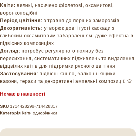
Квіти:
великі, насичено фіолетові, оксамитові,
воронкоподібні
Період цвітіння:
з травня до перших заморозків
Декоративність:
утворює довгі густі каскади з
глибоким оксамитовим забарвленням, дуже ефектна в
підвісних композиціях
Догляд:
потребує регулярного поливу без
пересихання, систематичних підживлень та видалення
відцвілих квітів для підтримки рясного цвітіння
Застосування:
підвісні кашпо, балконні ящики,
вазони, тераси та декоративні ампельні композиції. 🌸
Немає в наявності
SKU
1714428299-714428317
Категорія
Квіти однорічники