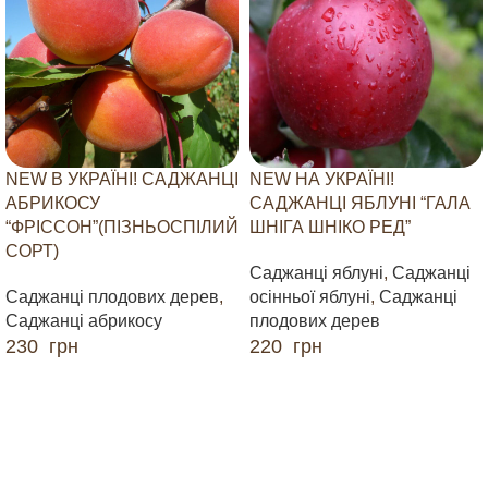
NEW В УКРАЇНІ! САДЖАНЦІ
NEW НА УКРАЇНІ!
АБРИКОСУ
САДЖАНЦІ ЯБЛУНІ “ГАЛА
“ФРІССОН”(ПІЗНЬОСПІЛИЙ
ШНІГА ШНІКО РЕД”
СОРТ)
Саджанці яблуні
,
Саджанці
Саджанці плодових дерев
,
осінньої яблуні
,
Саджанці
Саджанці абрикосу
плодових дерев
230
грн
220
грн
ДОДАТИ В КОШИК
ДОДАТИ В КОШИК