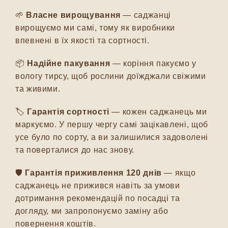
🌱
Власне вирощування
— саджанці
вирощуємо ми самі, тому як виробники
впевнені в їх якості та сортності.
📦
Надійне пакування
— коріння пакуємо у
вологу тирсу, щоб рослини доїжджали свіжими
та живими.
🏷️
Гарантія сортності
— кожен саджанець ми
маркуємо. У першу чергу самі зацікавлені, щоб
усе було по сорту, а ви залишилися задоволені
та поверталися до нас знову.
🛡️
Гарантія приживлення 120 днів
— якщо
саджанець не прижився навіть за умови
дотримання рекомендацій по посадці та
догляду, ми запропонуємо заміну або
повернення коштів.