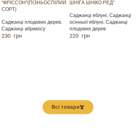
“ФРІССОН”(ПІЗНЬОСПІЛИЙ
ШНІГА ШНІКО РЕД”
СОРТ)
Саджанці яблуні
,
Саджанці
Саджанці плодових дерев
,
осінньої яблуні
,
Саджанці
Саджанці абрикосу
плодових дерев
230
грн
220
грн
ДОДАТИ В КОШИК
ДОДАТИ В КОШИК
Всі товари