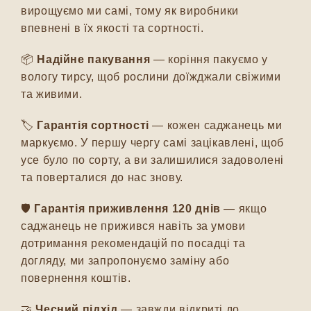
вирощуємо ми самі, тому як виробники
впевнені в їх якості та сортності.
📦
Надійне пакування
— коріння пакуємо у
вологу тирсу, щоб рослини доїжджали свіжими
та живими.
🏷️
Гарантія сортності
— кожен саджанець ми
маркуємо. У першу чергу самі зацікавлені, щоб
усе було по сорту, а ви залишилися задоволені
та поверталися до нас знову.
🛡️
Гарантія приживлення 120 днів
— якщо
саджанець не прижився навіть за умови
дотримання рекомендацій по посадці та
догляду, ми запропонуємо заміну або
повернення коштів.
🤝
Чесний підхід
— завжди відкриті до