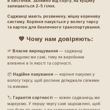
й листочки. Залежно від сорту, на кущику
залишається 2–5 гілок.
Саджанці мають розвинену, міцну кореневу
систему. Коріння пакується у вологу тирсу
та картон для безпечного транспортування.
💚 Чому нам довіряють:
🌱
Власне вирощування
— саджанці
вирощуємо ми самі, тому як виробники
впевнені в їх якості та сортності.
📦
Надійне пакування
— коріння пакуємо у
вологу тирсу, щоб рослини доїжджали свіжими
та живими.
🏷️
Гарантія сортності
— кожен саджанець ми
маркуємо. У першу чергу самі зацікавлені, щоб
усе було по сорту, а ви залишилися задоволені