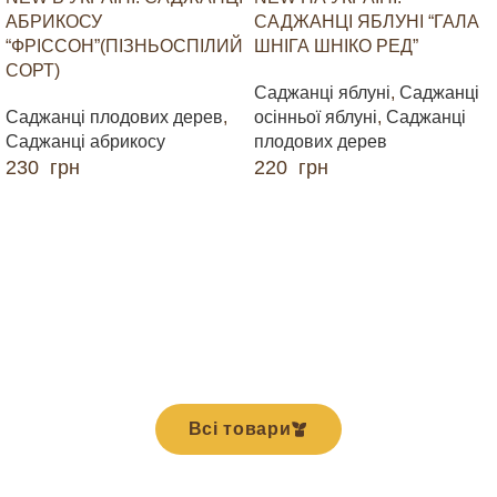
АБРИКОСУ
САДЖАНЦІ ЯБЛУНІ “ГАЛА
“ФРІССОН”(ПІЗНЬОСПІЛИЙ
ШНІГА ШНІКО РЕД”
СОРТ)
Саджанці яблуні
,
Саджанці
Саджанці плодових дерев
,
осінньої яблуні
,
Саджанці
Саджанці абрикосу
плодових дерев
230
грн
220
грн
ДОДАТИ В КОШИК
ДОДАТИ В КОШИК
Всі товари