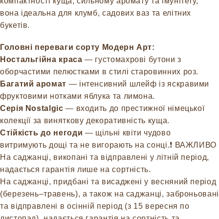
компактності куща, сильному аромату та імунітету,
вона ідеальна для клумб, садових ваз та елітних
букетів.
Головні переваги сорту Модерн Арт:
Ностальгійна краса
— густомахрові бутони з
оборчастими пелюстками в стилі старовинних роз.
Багатий аромат
— інтенсивний шлейф із яскравими
фруктовими нотками яблука та лимона.
Серія Nostalgic
— входить до престижної німецької
колекції за виняткову декоративність куща.
Стійкість до негоди
— щільні квіти чудово
витримують дощі та не вигорають на сонці.
❗️ ВАЖЛИВО
На саджанці, викопані та відправлені у літній період,
надається гарантія лише на сортність.
На саджанці, придбані та висаджені у весняний період
(березень–травень), а також на саджанці, заброньовані
та відправлені в осінній період (з 15 вересня по
листопад), надається гарантія на сортність та