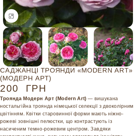
Натисніть, щоб збільшити
САДЖАНЦІ ТРОЯНДИ «MODERN ART»
(МОДЕРН АРТ)
200
ГРН
Троянда Модерн Арт (Modern Art)
— вишукана
ностальгійна троянда німецької селекції з двоколірним
цвітінням. Квітки старовинної форми мають ніжно-
рожеві зовнішні пелюстки, що контрастують із
насиченим темно-рожевим центром. Завдяки