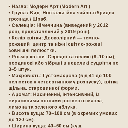
•
Назва:
Модерн Арт (Modern Art )
•
Група / Вид:
Ностальгійна чайно-гібридна
троянда / Шраб.
•
Селекція:
Німеччина (виведений у 2012
році, представлений у 2019 році).
•
Колір квітки:
Двоколірний — темно-
рожевий центр та ніжні світло-рожеві
зовнішні пелюстки.
•
Розмір квітки:
Середні та великі (8–10 см),
поодинокі або зібрані в невеликі суцвіття по
3–5 штук.
•
Махровість:
Густомахрова (від 41 до 100
пелюсток у четвертинному розпуску), квітка
щільна, старовинної форми.
•
Аромат:
Насичений, інтенсивний, із
вираженими нотками рожевого масла,
лимона та зеленого яблука.
•
Висота куща:
70–100 см (в окремих умовах
до 120 см).
•
Ширина куща:
40–60 см (кущ