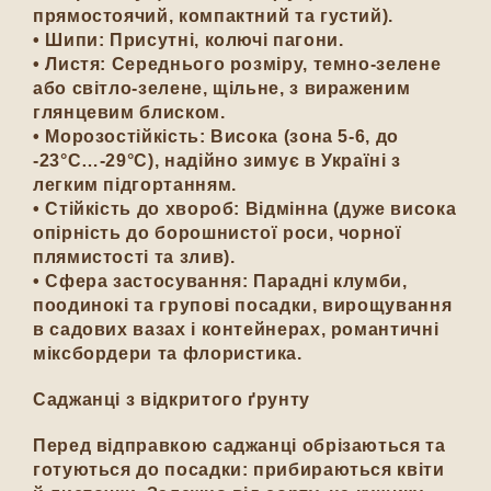
прямостоячий, компактний та густий).
•
Шипи:
Присутні, колючі пагони.
•
Листя:
Середнього розміру, темно-зелене
або світло-зелене, щільне, з вираженим
глянцевим блиском.
•
Морозостійкість:
Висока (зона 5-6, до
-23°C…-29°C), надійно зимує в Україні з
легким підгортанням.
•
Стійкість до хвороб:
Відмінна (дуже висока
опірність до борошнистої роси, чорної
плямистості та злив).
•
Сфера застосування:
Парадні клумби,
поодинокі та групові посадки, вирощування
в садових вазах і контейнерах, романтичні
міксбордери та флористика.
Саджанці з відкритого ґрунту
Перед відправкою саджанці обрізаються та
готуються до посадки: прибираються квіти