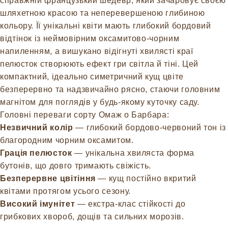
справжній французький шедевр, який зачаровує своєю
шляхетною красою та неперевершеною глибиною
кольору. Її унікальні квіти мають глибокий бордовий
відтінок із неймовірним оксамитово-чорним
напиленням, а вишукано відігнуті хвилясті краї
пелюсток створюють ефект гри світла й тіні. Цей
компактний, ідеально симетричний кущ цвіте
безперервно та надзвичайно рясно, стаючи головним
магнітом для поглядів у будь-якому куточку саду.
Головні переваги сорту Омаж о Барбара:
Незвичний колір
— глибокий бордово-червоний тон із
благородним чорним оксамитом.
Грація пелюсток
— унікальна хвиляста форма
бутонів, що довго тримають свіжість.
Безперервне цвітіння
— кущ постійно вкритий
квітами протягом усього сезону.
Високий імунітет
— екстра-клас стійкості до
грибкових хвороб, дощів та сильних морозів.