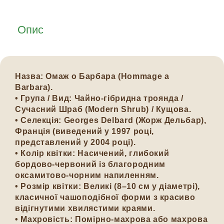
Опис
Назва: Омаж о Барбара (Hommage a
Barbara).
• Група / Вид: Чайно-гібридна троянда /
Сучасний Шраб (Modern Shrub) / Кущова.
• Селекція: Georges Delbard (Жорж Дельбар),
Франція (виведений у 1997 році,
представлений у 2004 році).
• Колір квітки: Насичений, глибокий
бордово-червоний із благородним
оксамитово-чорним напиленням.
• Розмір квітки: Великі (8–10 см у діаметрі),
класичної чашоподібної форми з красиво
відігнутими хвилястими краями.
• Махровість: Помірно-махрова або махрова