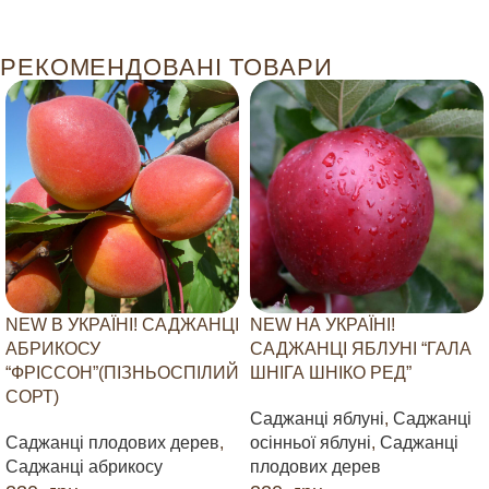
РЕКОМЕНДОВАНІ ТОВАРИ
NEW В УКРАЇНІ! САДЖАНЦІ
NEW НА УКРАЇНІ!
АБРИКОСУ
САДЖАНЦІ ЯБЛУНІ “ГАЛА
“ФРІССОН”(ПІЗНЬОСПІЛИЙ
ШНІГА ШНІКО РЕД”
СОРТ)
Саджанці яблуні
,
Саджанці
Саджанці плодових дерев
,
осінньої яблуні
,
Саджанці
Саджанці абрикосу
плодових дерев