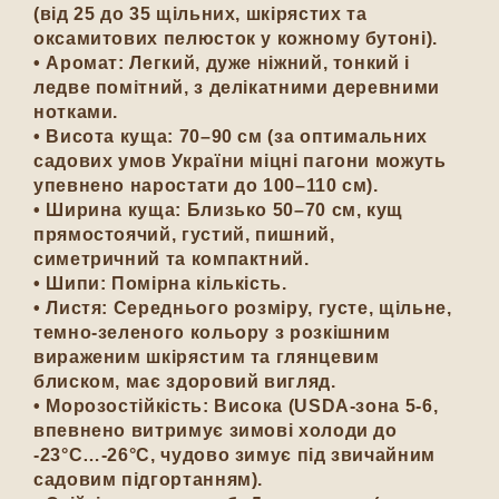
(від 25 до 35 щільних, шкірястих та
оксамитових пелюсток у кожному бутоні).
• Аромат: Легкий, дуже ніжний, тонкий і
ледве помітний, з делікатними деревними
нотками.
• Висота куща: 70–90 см (за оптимальних
садових умов України міцні пагони можуть
упевнено наростати до 100–110 см).
• Ширина куща: Близько 50–70 см, кущ
прямостоячий, густий, пишний,
симетричний та компактний.
• Шипи: Помірна кількість.
• Листя: Середнього розміру, густе, щільне,
темно-зеленого кольору з розкішним
вираженим шкірястим та глянцевим
блиском, має здоровий вигляд.
• Морозостійкість: Висока (USDA-зона 5-6,
впевнено витримує зимові холоди до
-23°C…-26°C, чудово зимує під звичайним
садовим підгортанням).