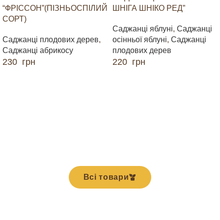
“ФРІССОН”(ПІЗНЬОСПІЛИЙ
ШНІГА ШНІКО РЕД”
СОРТ)
Саджанці яблуні
,
Саджанці
Саджанці плодових дерев
,
осінньої яблуні
,
Саджанці
Саджанці абрикосу
плодових дерев
230
грн
220
грн
ДОДАТИ В КОШИК
ДОДАТИ В КОШИК
Всі товари