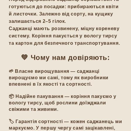
готуються до посадки: прибираються квіти
й листочки. Залежно від сорту, на кущику
залишається 2–5 гілок.
Саджанці мають розвинену, міцну кореневу
систему. Коріння пакується у вологу тирсу
та картон для безпечного транспортування.
💚 Чому нам довіряють:
🌱
Власне вирощування
— саджанці
вирощуємо ми самі, тому як виробники
впевнені в їх якості та сортності.
📦
Надійне пакування
— коріння пакуємо у
вологу тирсу, щоб рослини доїжджали
свіжими та живими.
🏷️
Гарантія сортності
— кожен саджанець ми
маркуємо. У першу чергу самі зацікавлені,