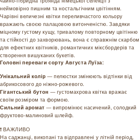
чайно-гібридна троянда німецької селекції з
неймовірно пишним та ностальгічним цвітінням.
Чарівні величезні квітки переливчастого кольору
вражають своєю палацовою витонченістю. Завдяки
міцному густому кущу, тривалому повторному цвітінню
та стійкості до захворювань, вона є справжнім скарбом
для ефектних квітників, романтичних міксбордерів та
створення вишуканих букетів.
Головні переваги сорту Августа Луїза:
Унікальний колір
— пелюстки змінюють відтінки від
абрикосового до ніжно-рожевого.
Гігантський бутон
— густомахрова квітка вражає
своїм розміром та формою.
Сильний аромат
— випромінює насичений, солодкий
фруктово-малиновий шлейф.
❗️ ВАЖЛИВО
На саджанці, викопані та відправлені у літній період,