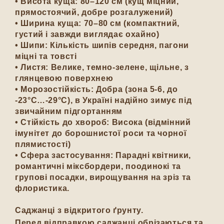
•
Висота куща
: 80–120 см (кущ міцний,
прямостоячий, добре розгалужений)
•
Ширина куща
: 70–80 см (компактний,
густий і завжди виглядає охайно)
•
Шипи
: Кількість шипів середня, пагони
міцні та товсті
•
Листя
: Велике, темно-зелене, щільне, з
глянцевою поверхнею
•
Морозостійкість
: Добра (зона 5-6, до
-23°C…-29°C), в Україні надійно зимує під
звичайним підгортанням
•
Стійкість до хвороб
: Висока (відмінний
імунітет до борошнистої роси та чорної
плямистості)
•
Сфера застосування
: Парадні квітники,
романтичні міксбордери, поодинокі та
групові посадки, вирощування на зріз та
флористика.
Саджанці з відкритого ґрунту.
Перед відправкою саджанці обрізаються та