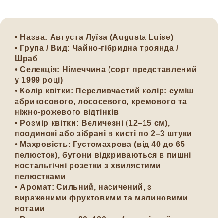
•
Назва
: Августа Луїза (Augusta Luise)
•
Група / Вид
: Чайно-гібридна троянда /
Шраб
•
Селекція
: Німеччина (сорт представлений
у 1999 році)
•
Колір квітки
: Переливчастий колір: суміш
абрикосового, лососевого, кремового та
ніжно-рожевого відтінків
•
Розмір квітки
: Величезні (12–15 см),
поодинокі або зібрані в кисті по 2–3 штуки
•
Махровість
: Густомахрова (від 40 до 65
пелюсток), бутони відкриваються в пишні
ностальгічні розетки з хвилястими
пелюстками
•
Аромат
: Сильний, насичений, з
вираженими фруктовими та малиновими
нотами