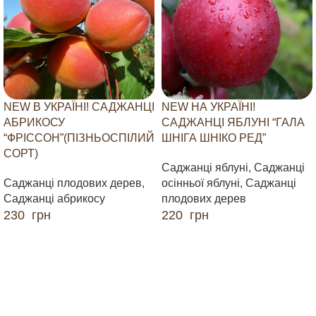
NEW В УКРАЇНІ! САДЖАНЦІ
NEW НА УКРАЇНІ!
АБРИКОСУ
САДЖАНЦІ ЯБЛУНІ “ГАЛА
“ФРІССОН”(ПІЗНЬОСПІЛИЙ
ШНІГА ШНІКО РЕД”
СОРТ)
Саджанці яблуні
,
Саджанці
Саджанці плодових дерев
,
осінньої яблуні
,
Саджанці
Саджанці абрикосу
плодових дерев
230
грн
220
грн
ДОДАТИ В КОШИК
ДОДАТИ В КОШИК