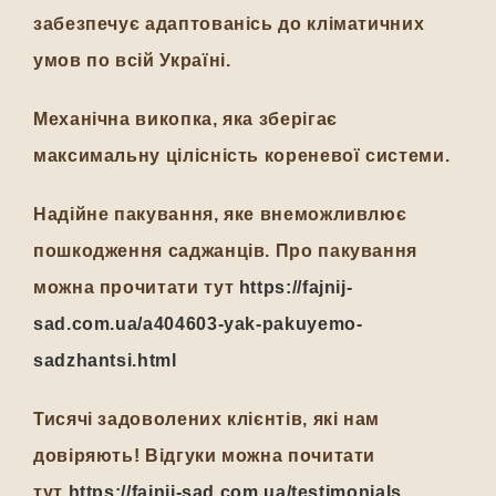
забезпечує адаптованісь до кліматичних
умов по всій Україні.
Механічна викопка, яка зберігає
максимальну цілісність кореневої системи.
Надійне пакування, яке внеможливлює
пошкодження саджанців. Про пакування
можна прочитати тут
https://fajnij-
sad.com.ua/a404603-yak-pakuyemo-
sadzhantsi.html
Тисячі задоволених клієнтів, які нам
довіряють! Відгуки можна почитати
тут
https://fajnij-sad.com.ua/testimonials