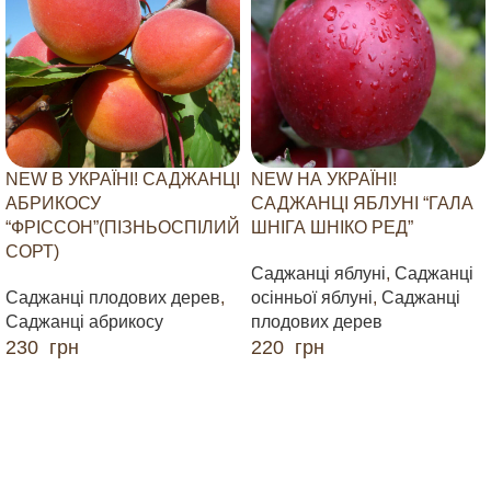
NEW В УКРАЇНІ! САДЖАНЦІ
NEW НА УКРАЇНІ!
АБРИКОСУ
САДЖАНЦІ ЯБЛУНІ “ГАЛА
“ФРІССОН”(ПІЗНЬОСПІЛИЙ
ШНІГА ШНІКО РЕД”
СОРТ)
Саджанці яблуні
,
Саджанці
Саджанці плодових дерев
,
осінньої яблуні
,
Саджанці
Саджанці абрикосу
плодових дерев
230
грн
220
грн
ДОДАТИ В КОШИК
ДОДАТИ В КОШИК