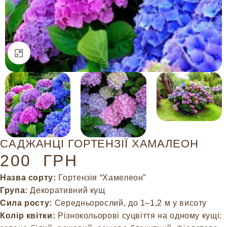
Натисніть, щоб збільшити
САДЖАНЦІ ГОРТЕНЗІЇ ХАМАЛЕОН
200
ГРН
Назва сорту:
Гортензія “Хамелеон”
Група:
Декоративний кущ
Сила росту:
Середньорослий, до 1–1,2 м у висоту
Колір квітки:
Різнокольорові суцвіття на одному кущі: