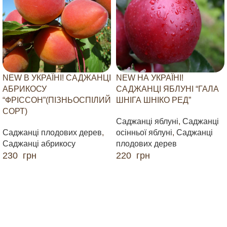
NEW В УКРАЇНІ! САДЖАНЦІ
NEW НА УКРАЇНІ!
АБРИКОСУ
САДЖАНЦІ ЯБЛУНІ “ГАЛА
“ФРІССОН”(ПІЗНЬОСПІЛИЙ
ШНІГА ШНІКО РЕД”
СОРТ)
Саджанці яблуні
,
Саджанці
Саджанці плодових дерев
,
осінньої яблуні
,
Саджанці
Саджанці абрикосу
плодових дерев
230
грн
220
грн
ДОДАТИ В КОШИК
ДОДАТИ В КОШИК