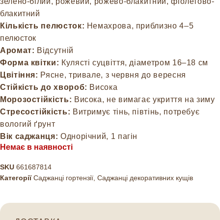
зелено-білий, рожевий, рожево-блакитний, фіолетово-
блакитний
Кількість пелюсток:
Немахрова, приблизно 4–5
пелюсток
Аромат:
Відсутній
Форма квітки:
Кулясті суцвіття, діаметром 16–18 см
Цвітіння:
Рясне, тривале, з червня до вересня
Стійкість до хвороб:
Висока
Морозостійкість:
Висока, не вимагає укриття на зиму
Стресостійкість:
Витримує тінь, півтінь, потребує
вологий ґрунт
Вік саджанця:
Однорічний, 1 пагін
Немає в наявності
SKU
661687814
Категорії
Саджанці гортензії
,
Саджанці декоративних кущів