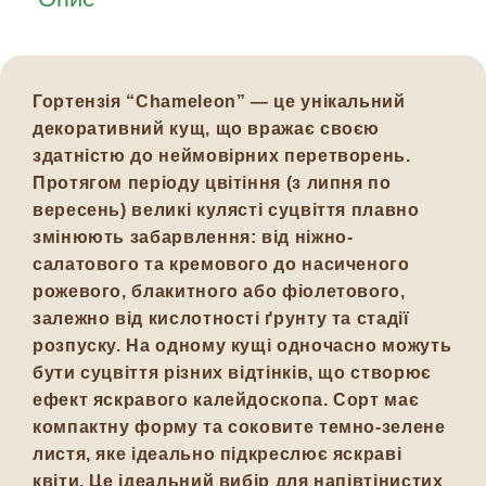
Гортензія “Chameleon”
— це унікальний
декоративний кущ, що вражає своєю
здатністю до неймовірних перетворень.
Протягом періоду цвітіння (з липня по
вересень) великі кулясті суцвіття плавно
змінюють забарвлення: від ніжно-
салатового та кремового до насиченого
рожевого, блакитного або фіолетового,
залежно від кислотності ґрунту та стадії
розпуску. На одному кущі одночасно можуть
бути суцвіття різних відтінків, що створює
ефект яскравого калейдоскопа. Сорт має
компактну форму та соковите темно-зелене
листя, яке ідеально підкреслює яскраві
квіти. Це ідеальний вибір для напівтінистих