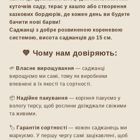
куточків саду, терас у кашпо або створення
казкових бордюрів, де кожен день ви будете
бачити нові барви!
Саджанці з добре розвиненою кореневою
системою, висота саджанців до 15 см.
💚 Чому нам довіряють:
🌱
Власне вирощування
— саджанці
вирощуємо ми самі, тому як виробники
впевнені в їх якості та сортності.
📦
Надійне пакування
— коріння пакуємо у
вологу тирсу, щоб рослини доїжджали свіжими
та живими.
🏷️
Гарантія сортності
— кожен саджанець ми
маркуємо. У першу чергу самі зацікавлені, щоб