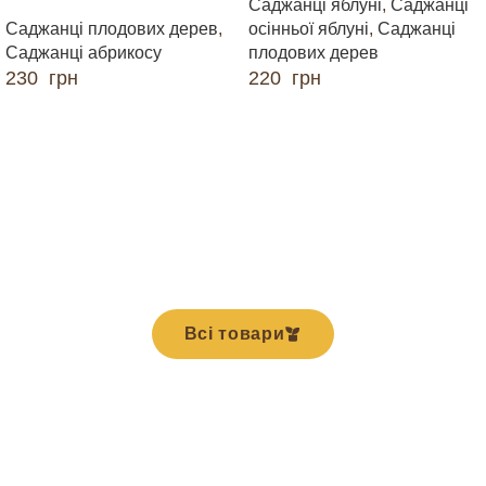
Саджанці яблуні
,
Саджанці
Саджанці плодових дерев
,
осінньої яблуні
,
Саджанці
Саджанці абрикосу
плодових дерев
230
грн
220
грн
ДОДАТИ В КОШИК
ДОДАТИ В КОШИК
Всі товари