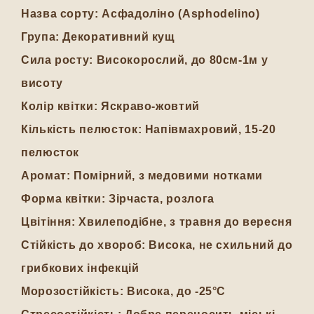
Назва сорту:
Асфадоліно (Asphodelino)
Група:
Декоративний кущ
Сила росту:
Високорослий, до 80см-1м у
висоту
Колір квітки:
Яскраво-жовтий
Кількість пелюсток:
Напівмахровий, 15-20
пелюсток
Аромат:
Помірний, з медовими нотками
Форма квітки:
Зірчаста, розлога
Цвітіння:
Хвилеподібне, з травня до вересня
Стійкість до хвороб:
Висока, не схильний до
грибкових інфекцій
Морозостійкість:
Висока, до -25°C