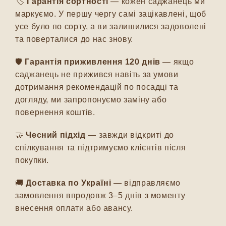
🏷️
Гарантія сортності
— кожен саджанець ми
маркуємо. У першу чергу самі зацікавлені, щоб
усе було по сорту, а ви залишилися задоволені
та поверталися до нас знову.
🛡️
Гарантія приживлення 120 днів
— якщо
саджанець не прижився навіть за умови
дотримання рекомендацій по посадці та
догляду, ми запропонуємо заміну або
повернення коштів.
🤝
Чесний підхід
— завжди відкриті до
спілкування та підтримуємо клієнтів після
покупки.
🚚
Доставка по Україні
— відправляємо
замовлення впродовж 3–5 днів з моменту
внесення оплати або авансу.