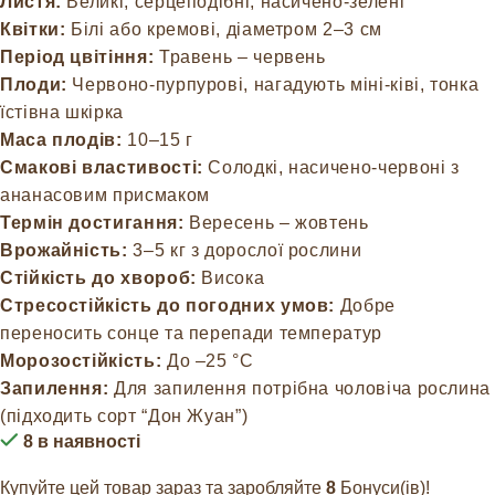
Листя:
Великі, серцеподібні, насичено-зелені
Квітки:
Білі або кремові, діаметром 2–3 см
Період цвітіння:
Травень – червень
Плоди:
Червоно-пурпурові, нагадують міні-ківі, тонка
їстівна шкірка
Маса плодів:
10–15 г
Смакові властивості:
Солодкі, насичено-червоні з
ананасовим присмаком
Термін достигання:
Вересень – жовтень
Врожайність:
3–5 кг з дорослої рослини
Стійкість до хвороб:
Висока
Стресостійкість до погодних умов:
Добре
переносить сонце та перепади температур
Морозостійкість:
До –25 °C
Запилення:
Для запилення потрібна чоловіча рослина
(підходить сорт “Дон Жуан”)
8 в наявності
Купуйте цей товар зараз та заробляйте
8
Бонуси(ів)!