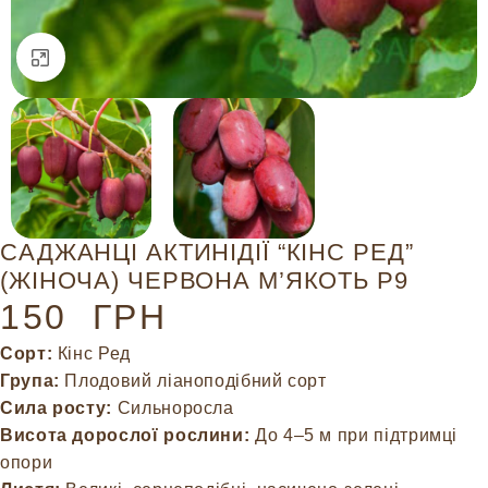
Натисніть, щоб збільшити
САДЖАНЦІ АКТИНІДІЇ “КІНС РЕД”
(ЖІНОЧА) ЧЕРВОНА М’ЯКОТЬ Р9
150
ГРН
Сорт:
Кінс Ред
Група:
Плодовий ліаноподібний сорт
Сила росту:
Сильноросла
Висота дорослої рослини:
До 4–5 м при підтримці
опори