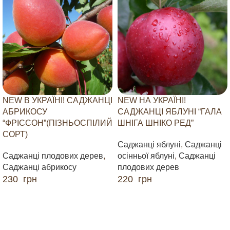
NEW В УКРАЇНІ! САДЖАНЦІ
NEW НА УКРАЇНІ!
АБРИКОСУ
САДЖАНЦІ ЯБЛУНІ “ГАЛА
“ФРІССОН”(ПІЗНЬОСПІЛИЙ
ШНІГА ШНІКО РЕД”
СОРТ)
Саджанці яблуні
,
Саджанці
Саджанці плодових дерев
,
осінньої яблуні
,
Саджанці
Саджанці абрикосу
плодових дерев
230
грн
220
грн
ДОДАТИ В КОШИК
ДОДАТИ В КОШИК