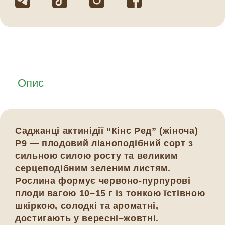
Опис
Саджанці актинідії
“Кінс Ред” (жіноча)
Р9
— плодовий ліаноподібний сорт з
сильною силою росту та великим
серцеподібним зеленим листям.
Рослина формує червоно-пурпурові
плоди вагою 10–15 г із тонкою їстівною
шкіркою, солодкі та ароматні,
достигають у вересні–жовтні.