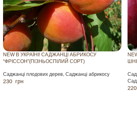
NEW В УКРАЇНІ! САДЖАНЦІ АБРИКОСУ
NEW
“ФРІССОН”(ПІЗНЬОСПІЛИЙ СОРТ)
ШНІ
Саджанці плодових дерев
,
Саджанці абрикосу
Сад
230
грн
Сад
22
ДОДАТИ В КОШИК
ДО