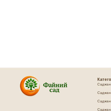
Катего
Саджан
Саджанц
Саджанц
Саджанц