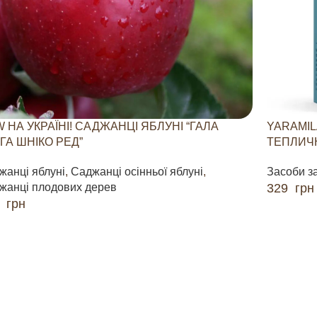
 НА УКРАЇНІ! САДЖАНЦІ ЯБЛУНІ “ГАЛА
YARAMIL
ГА ШНІКО РЕД”
ТЕПЛИЧН
жанці яблуні
,
Саджанці осінньої яблуні
,
Засоби з
жанці плодових дерев
329
грн
0
грн
ДОДАТИ 
ДАТИ В КОШИК