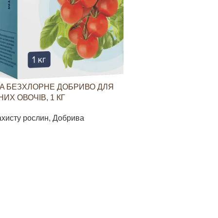
A БЕЗХЛОРНЕ ДОБРИВО ДЛЯ
YARAVITA КО
ИХ ОВОЧІВ, 1 КГ
СТИМУЛЮВАН
ОВОЧЕВИХ КУЛ
ахисту рослин
,
Добрива
Засоби захист
85
грн
В КОШИК
ДОДАТИ В КО