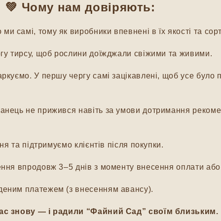
💚 Чому нам довіряють:
и самі, тому як виробники впевнені в їх якості та сорт
гу тирсу, щоб рослини доїжджали свіжими та живими.
куємо. У першу чергу самі зацікавлені, щоб усе було п
нець не прижився навіть за умови дотримання рекомен
я та підтримуємо клієнтів після покупки.
ня впродовж 3–5 днів з моменту внесення оплати або 
еним платежем (з внесенням авансу).
ас знову — і радили “Файний Сад” своїм близьким.