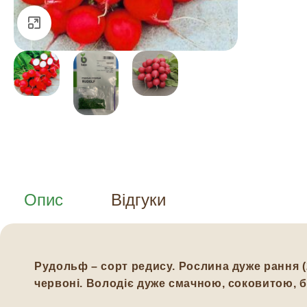
Натисніть, щоб збільшити
Опис
Відгуки
Рудольф – сорт редису. Рослина дуже рання (2
червоні. Володіє дуже смачною, соковитою, б