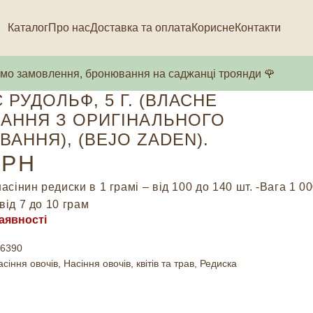
Каталог
Про нас
Доставка та оплата
Корисне
Контакти
о замовлення, бронювання на саджанці троянди 🌹
 РУДОЛЬФ, 5 Г. (ВЛАСНЕ
АННЯ З ОРИГІНАЛЬНОГО
ВАННЯ), (BEJO ZADEN).
РН
насінин редиски в 1 грамі – від 100 до 140 шт. -Вага 1 0
від 7 до 10 грам
аявності
6390
асіння овочів
,
Насіння овочів, квітів та трав
,
Редиска