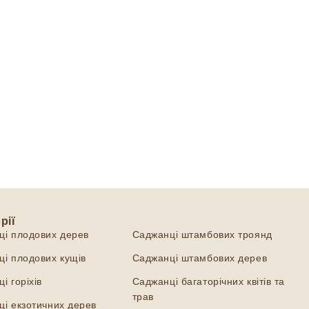
рії
Категорії
ці плодових дерев
Саджанці штамбових троянд
і плодових кущів
Саджанці штамбових дерев
і горіхів
Саджанці багаторічних квітів та
трав
і екзотичних дерев