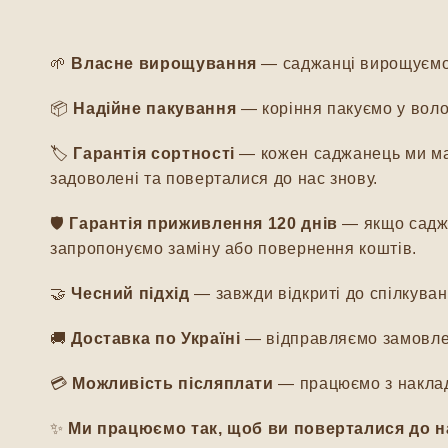
🌱
Власне вирощування
— саджанці вирощуємо м
📦
Надійне пакування
— коріння пакуємо у воло
🏷️
Гарантія сортності
— кожен саджанець ми мар
задоволені та поверталися до нас знову.
🛡️
Гарантія приживлення 120 днів
— якщо саджа
запропонуємо заміну або повернення коштів.
🤝
Чесний підхід
— завжди відкриті до спілкуванн
🚚
Доставка по Україні
— відправляємо замовлен
💳
Можливість післяплати
— працюємо з наклад
✨
Ми працюємо так, щоб ви поверталися до н