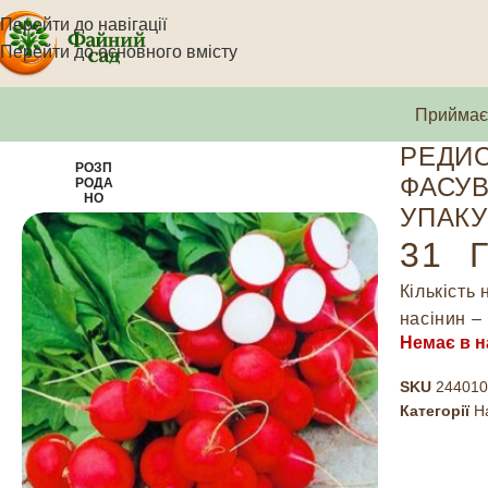
Перейти до навігації
Перейти до основного вмісту
Приймаєм
РЕДИС
РОЗП
ФАСУВ
РОДА
НО
УПАКУ
31
Г
Кількість 
насінин – 
Немає в н
SKU
244010
Категорії
Н