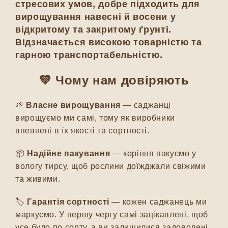
стресових умов, добре підходить для
вирощування навесні й восени у
відкритому та закритому ґрунті.
Відзначається високою товарністю та
гарною транспортабельністю.
💚
Чому нам довіряють
🌱
Власне вирощування
— саджанці
вирощуємо ми самі, тому як виробники
впевнені в їх якості та сортності.
📦
Надійне пакування
— коріння пакуємо у
вологу тирсу, щоб рослини доїжджали свіжими
та живими.
🏷️
Гарантія сортності
— кожен саджанець ми
маркуємо. У першу чергу самі зацікавлені, щоб
усе було по сорту, а ви залишилися задоволені