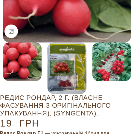
Натисніть, щоб збільшити
РЕДИС РОНДАР, 2 Г. (ВЛАСНЕ
ФАСУВАННЯ З ОРИГІНАЛЬНОГО
УПАКУВАННЯ), (SYNGENTA).
19
ГРН
Редис Рондар F1
— ультраранній гібрид для