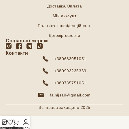
Доставка/Оплата
Мій аккаунт
Політика конфіденційності
Договір оферти
Соціальні мережі
Контакти
+380683051051
+380993235363
+380735751051
fajnijsad@gmail.com
Всі права захищено 2025
агазин
писок бажань
Мій обліковий запис
Кошик