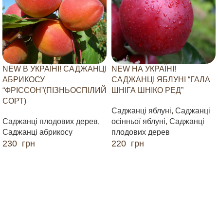
NEW В УКРАЇНІ! САДЖАНЦІ
NEW НА УКРАЇНІ!
АБРИКОСУ
САДЖАНЦІ ЯБЛУНІ “ГАЛА
“ФРІССОН”(ПІЗНЬОСПІЛИЙ
ШНІГА ШНІКО РЕД”
СОРТ)
Саджанці яблуні
,
Саджанці
Саджанці плодових дерев
,
осінньої яблуні
,
Саджанці
Саджанці абрикосу
плодових дерев
230
грн
220
грн
ДОДАТИ В КОШИК
ДОДАТИ В КОШИК