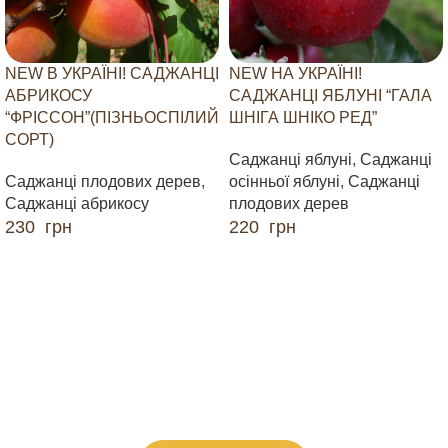
NEW В УКРАЇНІ! САДЖАНЦІ
NEW НА УКРАЇНІ!
АБРИКОСУ
САДЖАНЦІ ЯБЛУНІ “ГАЛА
“ФРІССОН”(ПІЗНЬОСПІЛИЙ
ШНІГА ШНІКО РЕД”
СОРТ)
Саджанці яблуні
,
Саджанці
Саджанці плодових дерев
,
осінньої яблуні
,
Саджанці
Саджанці абрикосу
плодових дерев
230
грн
220
грн
ДОДАТИ В КОШИК
ДОДАТИ В КОШИК