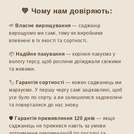
💚 Чому нам довіряють:
🌱
Власне вирощування
— саджанці
вирощуємо ми самі, тому як виробники
впевнені в їх якості та сортності.
📦
Надійне пакування
— коріння пакуємо у
вологу тирсу, щоб рослини доїжджали свіжими
та живими.
🏷️
Гарантія сортності
— кожен саджанець ми
маркуємо. У першу чергу самі зацікавлені, щоб
усе було по сорту, а ви залишилися задоволені
та поверталися до нас знову.
🛡️
Гарантія приживлення 120 днів
— якщо
саджанець не прижився навіть за умови
дотримання рекомендацій по посадці та