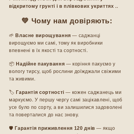
відкритому грунті і в плівкових укриттях ..
💚 Чому нам довіряють:
🌱
Власне вирощування
— саджанці
вирощуємо ми самі, тому як виробники
впевнені в їх якості та сортності.
📦
Надійне пакування
— коріння пакуємо у
вологу тирсу, щоб рослини доїжджали свіжими
та живими.
🏷️
Гарантія сортності
— кожен саджанець ми
маркуємо. У першу чергу самі зацікавлені, щоб
усе було по сорту, а ви залишилися задоволені
та поверталися до нас знову.
🛡️
Гарантія приживлення 120 днів
— якщо