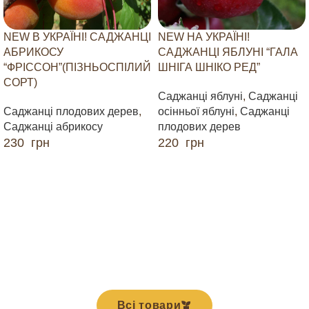
NEW В УКРАЇНІ! САДЖАНЦІ
NEW НА УКРАЇНІ!
АБРИКОСУ
САДЖАНЦІ ЯБЛУНІ “ГАЛА
“ФРІССОН”(ПІЗНЬОСПІЛИЙ
ШНІГА ШНІКО РЕД”
СОРТ)
Саджанці яблуні
,
Саджанці
Саджанці плодових дерев
,
осінньої яблуні
,
Саджанці
Саджанці абрикосу
плодових дерев
230
грн
220
грн
ДОДАТИ В КОШИК
ДОДАТИ В КОШИК
Всі товари