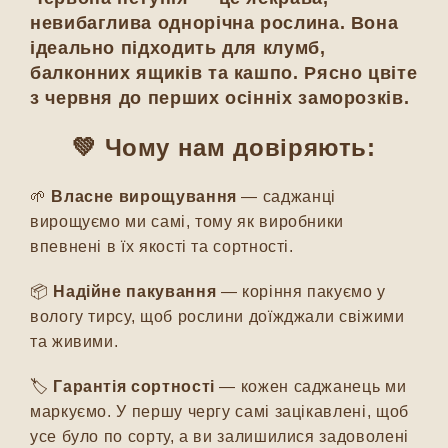
невибаглива однорічна рослина. Вона
ідеально підходить для клумб,
балконних ящиків та кашпо. Рясно цвіте
з червня до перших осінніх заморозків.
💚 Чому нам довіряють:
🌱
Власне вирощування
— саджанці
вирощуємо ми самі, тому як виробники
впевнені в їх якості та сортності.
📦
Надійне пакування
— коріння пакуємо у
вологу тирсу, щоб рослини доїжджали свіжими
та живими.
🏷️
Гарантія сортності
— кожен саджанець ми
маркуємо. У першу чергу самі зацікавлені, щоб
усе було по сорту, а ви залишилися задоволені