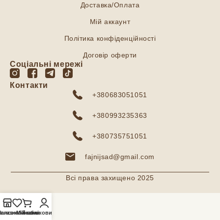
Доставка/Оплата
Мій аккаунт
Політика конфіденційності
Договір оферти
Соціальні мережі
Контакти
+380683051051
+380993235363
+380735751051
fajnijsad@gmail.com
Всі права захищено 2025
агазин
писок бажань
Мій обліковий запис
Кошик