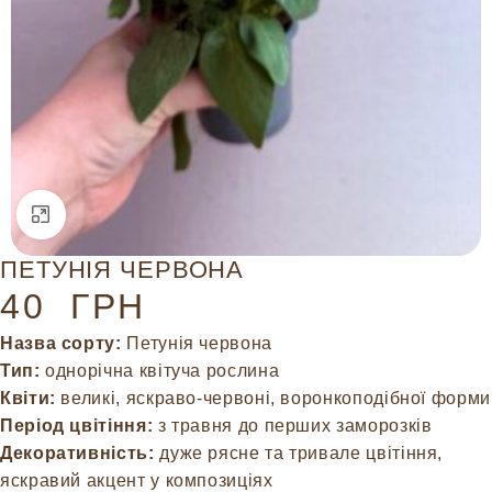
Натисніть, щоб збільшити
ПЕТУНІЯ ЧЕРВОНА
40
ГРН
Назва сорту:
Петунія червона
Тип:
однорічна квітуча рослина
Квіти:
великі, яскраво-червоні, воронкоподібної форми
Період цвітіння:
з травня до перших заморозків
Декоративність:
дуже рясне та тривале цвітіння,
яскравий акцент у композиціях