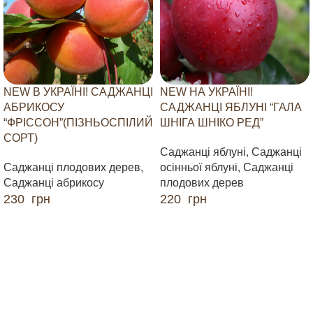
NEW В УКРАЇНІ! САДЖАНЦІ
NEW НА УКРАЇНІ!
АБРИКОСУ
САДЖАНЦІ ЯБЛУНІ “ГАЛА
“ФРІССОН”(ПІЗНЬОСПІЛИЙ
ШНІГА ШНІКО РЕД”
СОРТ)
Саджанці яблуні
,
Саджанці
Саджанці плодових дерев
,
осінньої яблуні
,
Саджанці
Саджанці абрикосу
плодових дерев
230
грн
220
грн
ДОДАТИ В КОШИК
ДОДАТИ В КОШИК