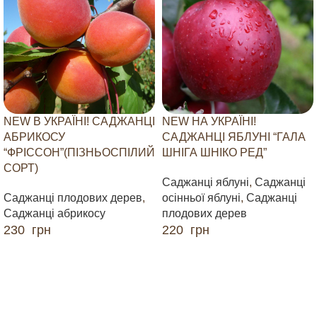
NEW В УКРАЇНІ! САДЖАНЦІ
NEW НА УКРАЇНІ!
АБРИКОСУ
САДЖАНЦІ ЯБЛУНІ “ГАЛА
“ФРІССОН”(ПІЗНЬОСПІЛИЙ
ШНІГА ШНІКО РЕД”
СОРТ)
Саджанці яблуні
,
Саджанці
Саджанці плодових дерев
,
осінньої яблуні
,
Саджанці
Саджанці абрикосу
плодових дерев
230
грн
220
грн
ДОДАТИ В КОШИК
ДОДАТИ В КОШИК