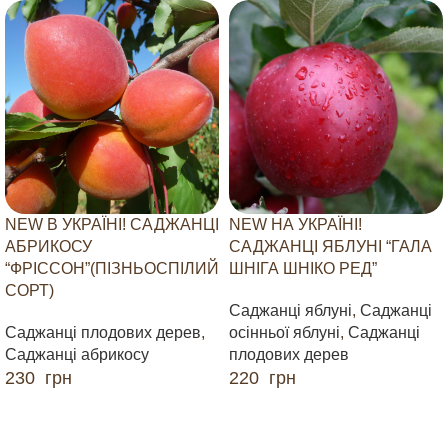
NEW В УКРАЇНІ! САДЖАНЦІ
NEW НА УКРАЇНІ!
АБРИКОСУ
САДЖАНЦІ ЯБЛУНІ “ГАЛА
“ФРІССОН”(ПІЗНЬОСПІЛИЙ
ШНІГА ШНІКО РЕД”
СОРТ)
Саджанці яблуні
,
Саджанці
Саджанці плодових дерев
,
осінньої яблуні
,
Саджанці
Саджанці абрикосу
плодових дерев
230
грн
220
грн
ДОДАТИ В КОШИК
ДОДАТИ В КОШИК