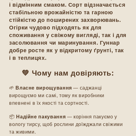
і відмінним смаком. Сорт відзначається
стабільною врожайністю та гарною
стійкістю до поширених захворювань.
Огірки чудово підходять як для
споживання у свіжому вигляді, так і для
засолювання чи маринування. Гуннар
добре росте як у відкритому ґрунті, так
і в теплицях.
💚 Чому нам довіряють:
🌱
Власне вирощування
— саджанці
вирощуємо ми самі, тому як виробники
впевнені в їх якості та сортності.
📦
Надійне пакування
— коріння пакуємо у
вологу тирсу, щоб рослини доїжджали свіжими
та живими.