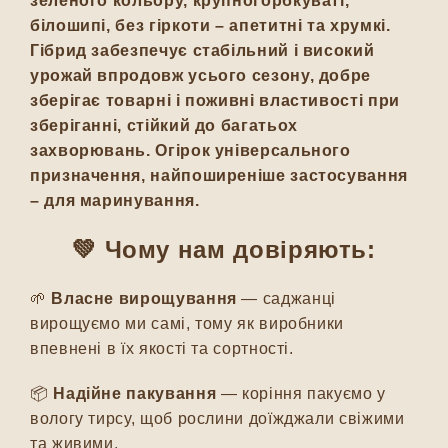
зеленого кольору, крупногорбкуваті,
білошипі, без гіркоти – апетитні та хрумкі.
Гібрид забезпечує стабільний і високий
урожай впродовж усього сезону, добре
зберігає товарні і поживні властивості при
зберіганні, стійкий до багатьох
захворювань. Огірок універсального
призначення, найпоширеніше застосування
– для маринування.
💚 Чому нам довіряють:
🌱
Власне вирощування
— саджанці
вирощуємо ми самі, тому як виробники
впевнені в їх якості та сортності.
📦
Надійне пакування
— коріння пакуємо у
вологу тирсу, щоб рослини доїжджали свіжими
та живими.