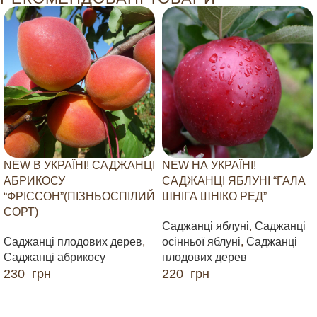
NEW В УКРАЇНІ! САДЖАНЦІ
NEW НА УКРАЇНІ!
АБРИКОСУ
САДЖАНЦІ ЯБЛУНІ “ГАЛА
“ФРІССОН”(ПІЗНЬОСПІЛИЙ
ШНІГА ШНІКО РЕД”
СОРТ)
Саджанці яблуні
,
Саджанці
Саджанці плодових дерев
,
осінньої яблуні
,
Саджанці
Саджанці абрикосу
плодових дерев
230
грн
220
грн
ДОДАТИ В КОШИК
ДОДАТИ В КОШИК