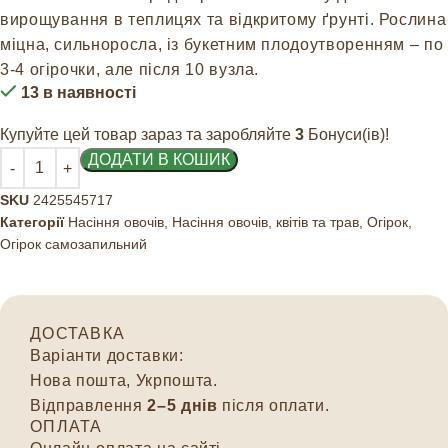
вирощування в теплицях та відкритому ґрунті. Рослина
міцна, сильноросла, із букетним плодоутворенням – по
3-4 огірочки, але після 10 вузла.
13 в наявності
Купуйте цей товар зараз та заробляйте
3
Бонуси(ів)!
ДОДАТИ В КОШИК
SKU
2425545717
Категорії
Насіння овочів
,
Насіння овочів, квітів та трав
,
Огірок
,
Огірок самозапильний
ДОСТАВКА
Варіанти доставки:
Нова пошта, Укрпошта.
Відправлення
2–5 днів
після оплати.
ОПЛАТА