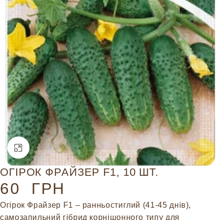
Натисніть, щоб збільшити
ОГІРОК ФРАЙЗЕР F1, 10 ШТ.
60
ГРН
Огірок Фрайзер F1 – ранньостиглий (41-45 днів),
самозапильний гібрид корнішонного типу для