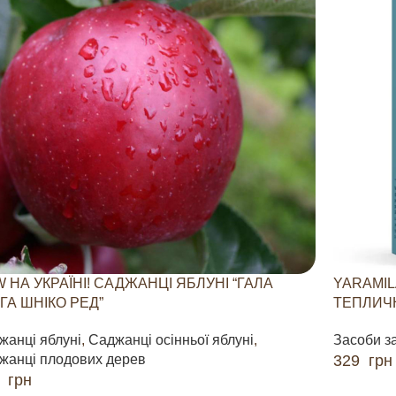
 НА УКРАЇНІ! САДЖАНЦІ ЯБЛУНІ “ГАЛА
YARAMIL
ГА ШНІКО РЕД”
ТЕПЛИЧН
жанці яблуні
,
Саджанці осінньої яблуні
,
Засоби з
жанці плодових дерев
329
грн
0
грн
ДОДАТИ 