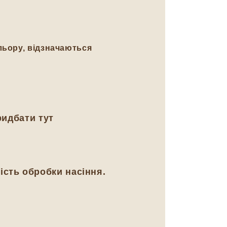
льору, відзначаються
ридбати тут
ість обробки насіння.