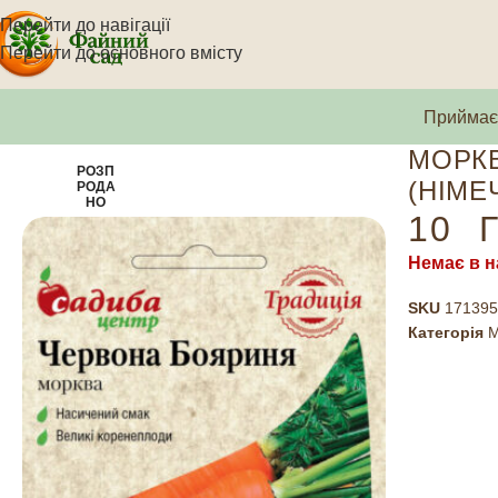
Перейти до навігації
Перейти до основного вмісту
Приймаєм
МОРКВ
РОЗП
(НІМЕ
РОДА
НО
10
Г
Немає в н
SKU
171395
Категорія
М