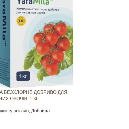
A БЕЗХЛОРНЕ ДОБРИВО ДЛЯ
YARAVITA КО
ИХ ОВОЧІВ, 1 КГ
СТИМУЛЮВАН
ОВОЧЕВИХ КУЛ
ахисту рослин
,
Добрива
Засоби захист
85
грн
В КОШИК