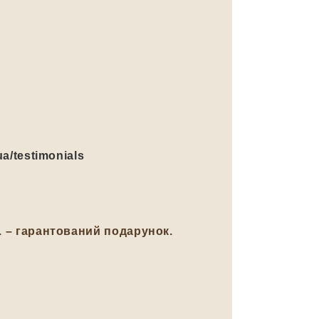
ua/testimonials
н. – гарантований подарунок.