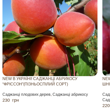
NEW В УКРАЇНІ! САДЖАНЦІ АБРИКОСУ
NEW
“ФРІССОН”(ПІЗНЬОСПІЛИЙ СОРТ)
ШНІ
Саджанці плодових дерев
,
Саджанці абрикосу
Сад
230
грн
Сад
22
ДОДАТИ В КОШИК