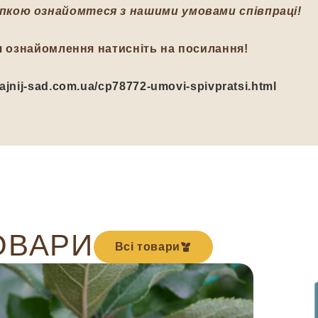
пкою ознайомтеся з нашими умовами співпраці!
я ознайомлення натисніть на посилання!
/fajnij-sad.com.ua/cp78772-umovi-spivpratsi.html
ОВАРИ
Всі товари