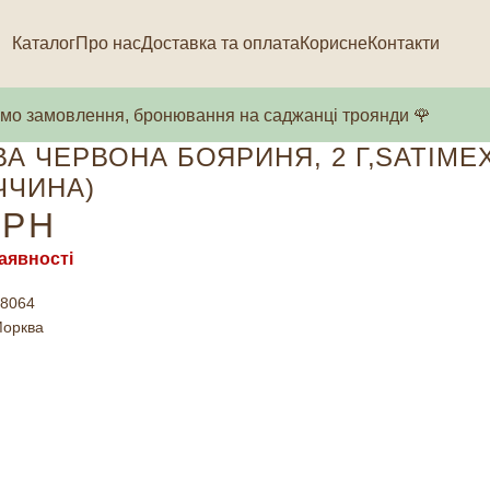
Каталог
Про нас
Доставка та оплата
Корисне
Контакти
о замовлення, бронювання на саджанці троянди 🌹
А ЧЕРВОНА БОЯРИНЯ, 2 Г,SATIME
ЧЧИНА)
РН
аявності
8064
орква