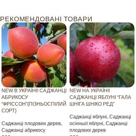
РЕКОМЕНДОВАНІ ТОВАРИ
NEW В УКРАЇНІ! САДЖАНЦІ
NEW НА УКРАЇНІ!
АБРИКОСУ
САДЖАНЦІ ЯБЛУНІ “ГАЛА
“ФРІССОН”(ПІЗНЬОСПІЛИЙ
ШНІГА ШНІКО РЕД”
СОРТ)
Саджанці яблуні
,
Саджанці
Саджанці плодових дерев
,
осінньої яблуні
,
Саджанці
Саджанці абрикосу
плодових дерев