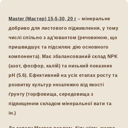
Master (Мастер) 15-5-30, 20 г
– мінеральне
добриво для листового підживлення, у тому
числі спільно з ад’ювантом (речовиною, що
пришвидшує та підсилює дію основного
компонента). Має збалансований склад NPK
(азот, фосфор, калій) та низький показник
pH (5.6). Ефективний на усіх етапах росту та
розвитку культур незалежно від якості
ґрунту (торфовища, середовища з
підвищеним складом мінеральної вати та
ін.)