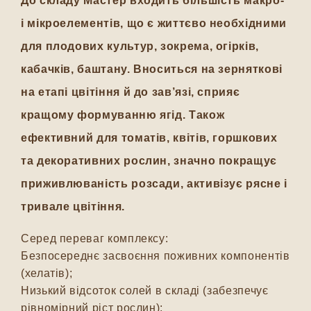
До складу Мастер входить більшість макро-
і мікроелементів, що є життєво необхідними
для плодових культур, зокрема, огірків,
кабачків, баштану. Вноситься на зерняткові
на етапі цвітіння й до зав’язі, сприяє
кращому формуванню ягід. Також
ефективний для томатів, квітів, горшкових
та декоративних рослин, значно покращує
приживлюваність розсади, активізує рясне і
тривале цвітіння.
Серед переваг комплексу:
Безпосереднє засвоєння поживних компонентів
(хелатів);
Низький відсоток солей в складі (забезпечує
рівномірний ріст рослин);