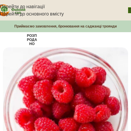
Перейти до навігації
Перейти до основного вмісту
Приймаємо замовлення, бронювання на саджанці троянди
РОЗП
РОДА
НО