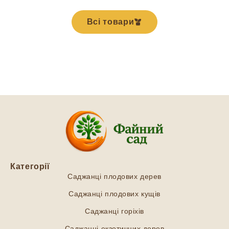
Всі товари
Категорії
Саджанці плодових дерев
Саджанці плодових кущів
Саджанці горіхів
Саджанці екзотичних дерев