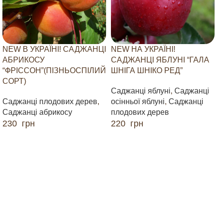
NEW В УКРАЇНІ! САДЖАНЦІ
NEW НА УКРАЇНІ!
АБРИКОСУ
САДЖАНЦІ ЯБЛУНІ “ГАЛА
“ФРІССОН”(ПІЗНЬОСПІЛИЙ
ШНІГА ШНІКО РЕД”
СОРТ)
Саджанці яблуні
,
Саджанці
Саджанці плодових дерев
,
осінньої яблуні
,
Саджанці
Саджанці абрикосу
плодових дерев
230
грн
220
грн
ДОДАТИ В КОШИК
ДОДАТИ В КОШИК