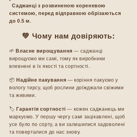
Саджанці з розвиненою кореневою
системою, перед відправкою обрізаються
до 0.5 м.
💚 Чому нам довіряють:
🌱
Власне вирощування
— саджанці
вирощуємо ми самі, тому як виробники
впевнені в їх якості та сортності.
📦
Надійне пакування
— коріння пакуємо у
вологу тирсу, щоб рослини доїжджали свіжими
та живими.
🏷️
Гарантія сортності
— кожен саджанець ми
маркуємо. У першу чергу самі зацікавлені, щоб
усе було по сорту, а ви залишилися задоволені
та поверталися до нас знову.