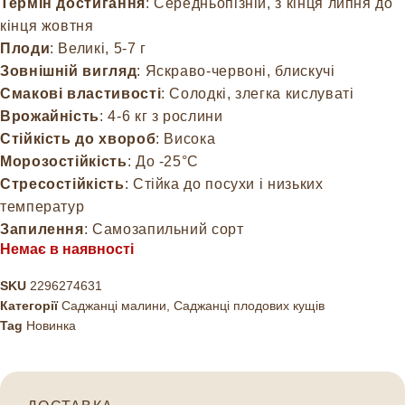
Термін достигання
: Середньопізній, з кінця липня до
кінця жовтня
Плоди
: Великі, 5-7 г
Зовнішній вигляд
: Яскраво-червоні, блискучі
Смакові властивості
: Солодкі, злегка кислуваті
Врожайність
: 4-6 кг з рослини
Стійкість до хвороб
: Висока
Морозостійкість
: До -25°C
Стресостійкість
: Стійка до посухи і низьких
температур
Запилення
: Самозапильний сорт
Немає в наявності
SKU
2296274631
Категорії
Саджанці малини
,
Саджанці плодових кущів
Tag
Новинка