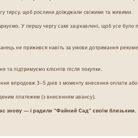
гу тирсу, щоб рослини доїжджали свіжими та живими.
куємо. У першу чергу самі зацікавлені, щоб усе було п
нець не прижився навіть за умови дотримання рекомен
я та підтримуємо клієнтів після покупки.
ня впродовж 3–5 днів з моменту внесення оплати або 
еним платежем (з внесенням авансу).
ас знову — і радили “Файний Сад” своїм близьким.