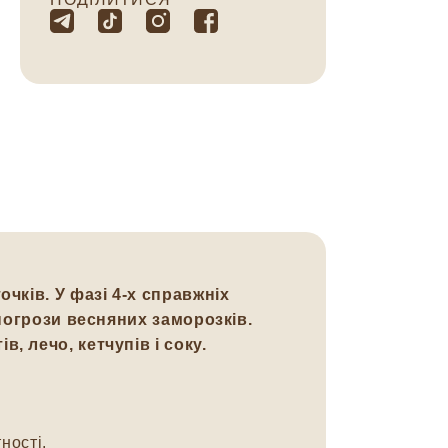
чків. У фазі 4-х справжніх
погрози весняних заморозків.
в, лечо, кетчупів і соку.
ності.