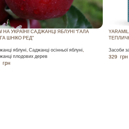
 НА УКРАЇНІ! САДЖАНЦІ ЯБЛУНІ “ГАЛА
YARAMIL
ГА ШНІКО РЕД”
ТЕПЛИЧН
жанці яблуні
,
Саджанці осінньої яблуні
,
Засоби з
жанці плодових дерев
329
грн
0
грн
ДОДАТИ 
ДАТИ В КОШИК