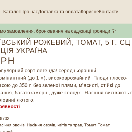
Каталог
Про нас
Доставка та оплата
Корисне
Контакти
о замовлення, бронювання на саджанці троянди 🌹
ЇВСЬКИЙ РОЖЕВИЙ, ТОМАТ, 5 Г. СЦ
ЦІЯ УКРАЇНА
РН
пулярний сорт-легенда! середньоранній,
рмінантний (до 1 м), високоврожайний.
Плоди плоско-
асою до 350 г, без зеленої плями, м’ясисті, стійкі до
вання, багатокамерні, дуже солодкі.
Насіння висівають 
ловині лютого.
аявності
8732
асіння овочів
,
Насіння овочів, квітів та трав
,
Томат
,
Томат
антний