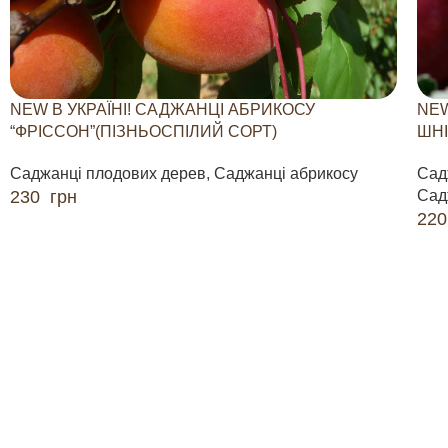
NEW В УКРАЇНІ! САДЖАНЦІ АБРИКОСУ
NEW
“ФРІССОН”(ПІЗНЬОСПІЛИЙ СОРТ)
ШНІ
Саджанці плодових дерев
,
Саджанці абрикосу
Сад
230
грн
Сад
22
ДОДАТИ В КОШИК
ДО