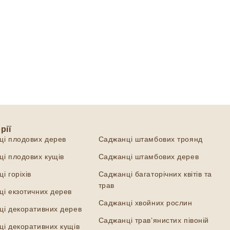
рії
Категорії
ці плодових дерев
Саджанці штамбових троянд
і плодових кущів
Саджанці штамбових дерев
і горіхів
Саджанці багаторічних квітів та
трав
і екзотичних дерев
Саджанці хвойних рослин
ці декоративних дерев
Саджанці трав’янистих півоній
і декоративних кущів