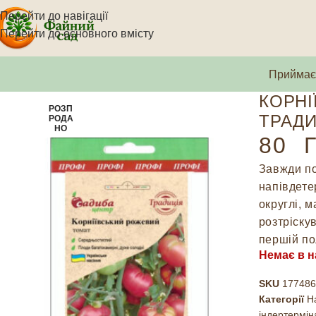
Перейти до навігації
Перейти до основного вмісту
Приймаєм
КОРНІ
РОЗП
ТРАДИ
РОДА
НО
80
Г
Завжди по
напівдете
округлі, м
розтріску
першій по
Немає в н
SKU
177486
Категорії
Н
індертермін