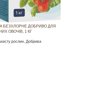
A БЕЗХЛОРНЕ ДОБРИВО ДЛЯ
YARAVITA КО
ИХ ОВОЧІВ, 1 КГ
СТИМУЛЮВАН
ОВОЧЕВИХ КУЛ
ахисту рослин
,
Добрива
Засоби захист
85
грн
В КОШИК
ДОДАТИ В КО