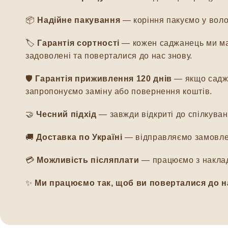
📦
Надійне пакування
— коріння пакуємо у воло
🏷️
Гарантія сортності
— кожен саджанець ми мар
задоволені та поверталися до нас знову.
🛡️
Гарантія приживлення 120 днів
— якщо саджа
запропонуємо заміну або повернення коштів.
🤝
Чесний підхід
— завжди відкриті до спілкуванн
🚚
Доставка по Україні
— відправляємо замовлен
💳
Можливість післяплати
— працюємо з наклад
✨
Ми працюємо так, щоб ви поверталися до н