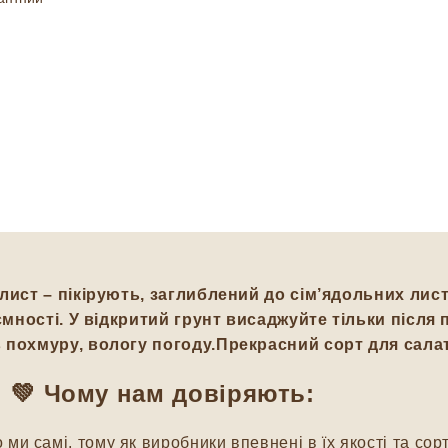
лист – пікірують, заглиблений до сім’ядольних листо
ємності.
У відкритий грунт висаджуйте тільки після 
 похмуру, вологу погоду.
Прекрасний сорт для салаті
💚 Чому нам довіряють:
и самі, тому як виробники впевнені в їх якості та сорт