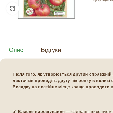
Натисніть, щоб збільшити
Опис
Відгуки
Після того, як утворюється другий справжній 
листочків проведіть другу пікіровку в великі 
Висадку на постійне місце краще проводити в
🌱
Власне вирощування
— саджанці вирощуємо м