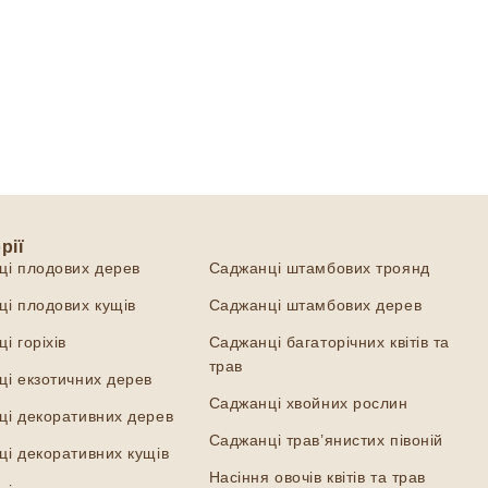
рії
Категорії
ці плодових дерев
Саджанці штамбових троянд
і плодових кущів
Саджанці штамбових дерев
і горіхів
Саджанці багаторічних квітів та
трав
і екзотичних дерев
Саджанці хвойних рослин
ці декоративних дерев
Саджанці трав’янистих півоній
і декоративних кущів
Насіння овочів квітів та трав