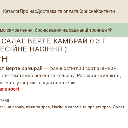
Каталог
Про нас
Доставка та оплата
Корисне
Контакти
о замовлення, бронювання на саджанці троянди 🌹
 САЛАТ ВЕРТЕ КАМБРАЙ 0.3 Г
ЕСІЙНЕ НАСІННЯ )
РН
ат Верте Камбрай
— ранньостиглий сорт з ніжним,
 листям темно-зеленого кольору. Рослини компактні,
истяні, утворюють щільні розетки.
аявності
7659
сіння овочів, квітів та трав
,
Насіння салатів та пряних трав
,
Салат