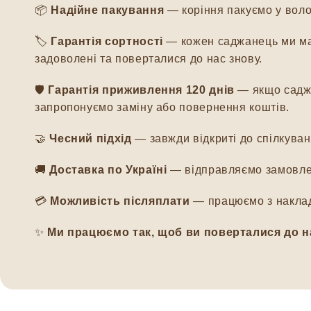
📦
Надійне пакування
— коріння пакуємо у воло
🏷️
Гарантія сортності
— кожен саджанець ми мар
задоволені та поверталися до нас знову.
🛡️
Гарантія приживлення 120 днів
— якщо саджа
запропонуємо заміну або повернення коштів.
🤝
Чесний підхід
— завжди відкриті до спілкуванн
🚚
Доставка по Україні
— відправляємо замовлен
💳
Можливість післяплати
— працюємо з наклад
✨
Ми працюємо так, щоб ви поверталися до н