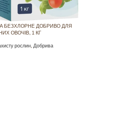
A БЕЗХЛОРНЕ ДОБРИВО ДЛЯ
YARAVITA КО
ИХ ОВОЧІВ, 1 КГ
СТИМУЛЮВАН
ОВОЧЕВИХ КУЛ
ахисту рослин
,
Добрива
Засоби захист
85
грн
В КОШИК
ДОДАТИ В КО