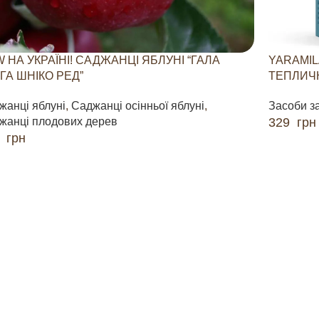
 НА УКРАЇНІ! САДЖАНЦІ ЯБЛУНІ “ГАЛА
YARAMIL
ГА ШНІКО РЕД”
ТЕПЛИЧН
жанці яблуні
,
Саджанці осінньої яблуні
,
Засоби з
жанці плодових дерев
329
грн
0
грн
ДОДАТИ 
ДАТИ В КОШИК