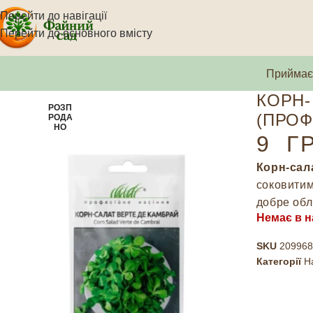
Перейти до навігації
Перейти до основного вмісту
Приймаєм
КОРН-
РОЗП
(ПРОФ
РОДА
НО
9
Г
Корн-сал
соковитим
добре обл
Немає в н
SKU
209968
Категорії
На