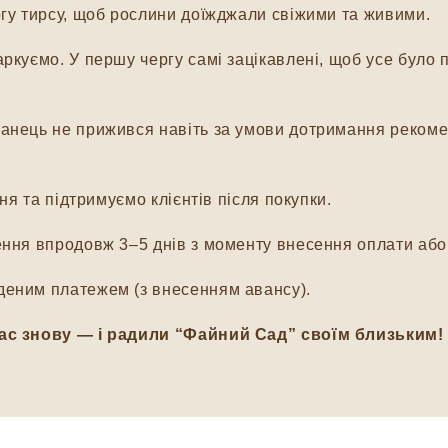
гу тирсу, щоб рослини доїжджали свіжими та живими.
куємо. У першу чергу самі зацікавлені, щоб усе було п
нець не прижився навіть за умови дотримання рекомен
я та підтримуємо клієнтів після покупки.
ня впродовж 3–5 днів з моменту внесення оплати або 
еним платежем (з внесенням авансу).
ас знову — і радили “Файний Сад” своїм близьким!