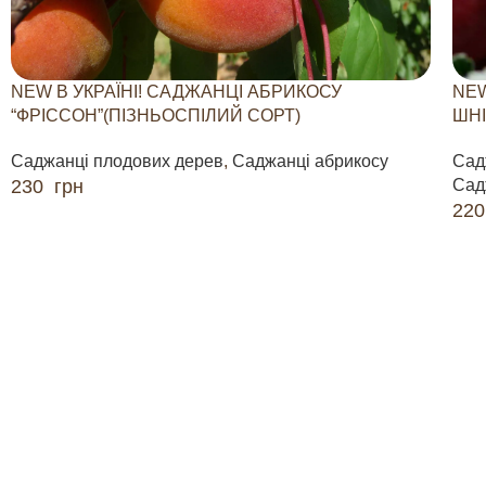
NEW В УКРАЇНІ! САДЖАНЦІ АБРИКОСУ
NEW
“ФРІССОН”(ПІЗНЬОСПІЛИЙ СОРТ)
ШНІ
Саджанці плодових дерев
,
Саджанці абрикосу
Сад
230
грн
Сад
22
ДОДАТИ В КОШИК
ДО