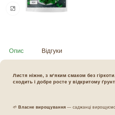
Натисніть, щоб збільшити
Опис
Відгуки
Листя ніжне, з м’яким смаком без гіркоти
сходить і добре росте у відкритому ґрунт
🌱
Власне вирощування
— саджанці вирощуємо м