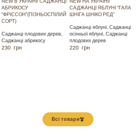
NEW В УКРАЇНІ! САДЖАНЦІ
NEW НА УКРАЇНІ!
АБРИКОСУ
САДЖАНЦІ ЯБЛУНІ “ГАЛА
“ФРІССОН”(ПІЗНЬОСПІЛИЙ
ШНІГА ШНІКО РЕД”
СОРТ)
Саджанці яблуні
,
Саджанці
Саджанці плодових дерев
,
осінньої яблуні
,
Саджанці
Саджанці абрикосу
плодових дерев
230
грн
220
грн
ДОДАТИ В КОШИК
ДОДАТИ В КОШИК
Всі товари