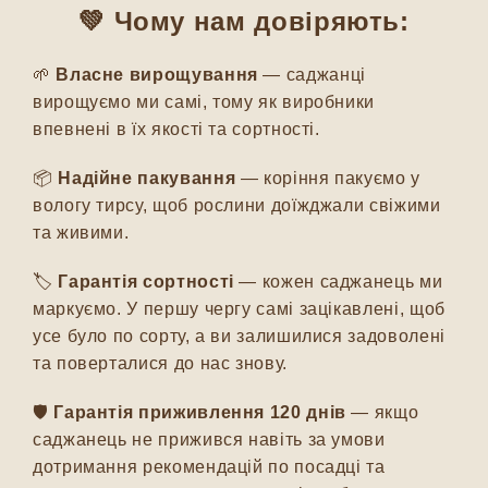
💚 Чому нам довіряють:
🌱
Власне вирощування
— саджанці
вирощуємо ми самі, тому як виробники
впевнені в їх якості та сортності.
📦
Надійне пакування
— коріння пакуємо у
вологу тирсу, щоб рослини доїжджали свіжими
та живими.
🏷️
Гарантія сортності
— кожен саджанець ми
маркуємо. У першу чергу самі зацікавлені, щоб
усе було по сорту, а ви залишилися задоволені
та поверталися до нас знову.
🛡️
Гарантія приживлення 120 днів
— якщо
саджанець не прижився навіть за умови
дотримання рекомендацій по посадці та