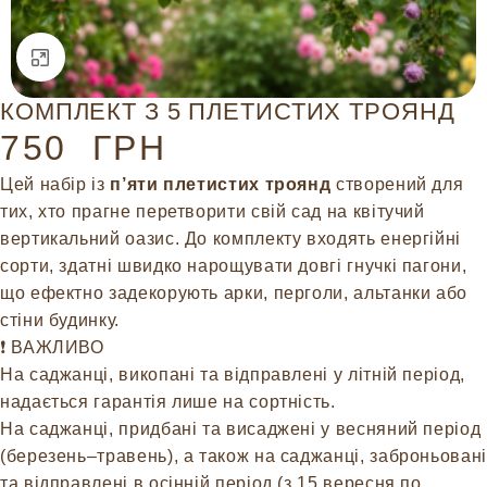
Натисніть, щоб збільшити
КОМПЛЕКТ З 5 ПЛЕТИСТИХ ТРОЯНД
750
ГРН
Цей набір із
п’яти плетистих троянд
створений для
тих, хто прагне перетворити свій сад на квітучий
вертикальний оазис. До комплекту входять енергійні
сорти, здатні швидко нарощувати довгі гнучкі пагони,
що ефектно задекорують арки, перголи, альтанки або
стіни будинку.
❗️ ВАЖЛИВО
На саджанці, викопані та відправлені у літній період,
надається гарантія лише на сортність.
На саджанці, придбані та висаджені у весняний період
(березень–травень), а також на саджанці, заброньовані
та відправлені в осінній період (з 15 вересня по