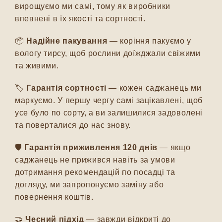
вирощуємо ми самі, тому як виробники
впевнені в їх якості та сортності.
📦
Надійне пакування
— коріння пакуємо у
вологу тирсу, щоб рослини доїжджали свіжими
та живими.
🏷️
Гарантія сортності
— кожен саджанець ми
маркуємо. У першу чергу самі зацікавлені, щоб
усе було по сорту, а ви залишилися задоволені
та поверталися до нас знову.
🛡️
Гарантія приживлення 120 днів
— якщо
саджанець не прижився навіть за умови
дотримання рекомендацій по посадці та
догляду, ми запропонуємо заміну або
повернення коштів.
🤝
Чесний підхід
— завжди відкриті до