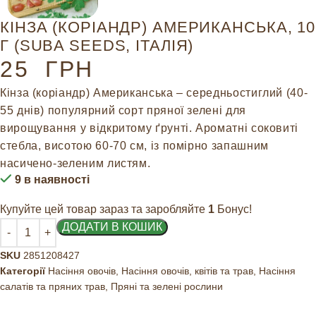
КІНЗА (КОРІАНДР) АМЕРИКАНСЬКА, 10
Г (SUBA SEEDS, ІТАЛІЯ)
25
ГРН
Кінза (коріандр) Американська – середньостиглий (40-
55 днів) популярний сорт пряної зелені для
вирощування у відкритому ґрунті. Ароматні соковиті
стебла, висотою 60-70 см, із помірно запашним
насичено-зеленим листям.
9 в наявності
Купуйте цей товар зараз та заробляйте
1
Бонус!
ДОДАТИ В КОШИК
SKU
2851208427
Категорії
Насіння овочів
,
Насіння овочів, квітів та трав
,
Насіння
салатів та пряних трав
,
Пряні та зелені рослини