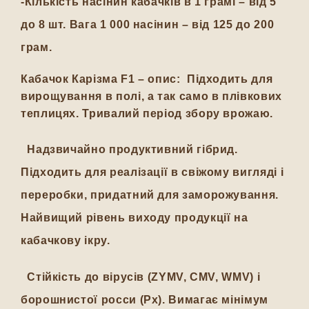
-Кількість насінин кабачків в 1 грамі – від 5
до 8 шт. Вага 1 000 насінин – від 125 до 200
грам.
Кабачок Карізма F1 – опис: П
ідходить для
вирощування в полі, а так само в плівкових
теплицях. Тривалий період збору врожаю.
Надзвичайно продуктивний гібрид.
Підходить для реалізації в свіжому вигляді і
переробки, придатний для заморожування.
Найвищий рівень виходу продукції на
кабачкову ікру.
Стійкість до вірусів (ZYMV, CMV, WMV) і
борошнистої росси (Px). Вимагає мінімум