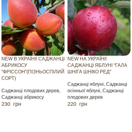
NEW В УКРАЇНІ! САДЖАНЦІ
NEW НА УКРАЇНІ!
АБРИКОСУ
САДЖАНЦІ ЯБЛУНІ “ГАЛА
“ФРІССОН”(ПІЗНЬОСПІЛИЙ
ШНІГА ШНІКО РЕД”
СОРТ)
Саджанці яблуні
,
Саджанці
Саджанці плодових дерев
,
осінньої яблуні
,
Саджанці
Саджанці абрикосу
плодових дерев
230
грн
220
грн
ДОДАТИ В КОШИК
ДОДАТИ В КОШИК