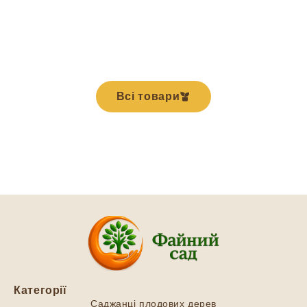
Всі товари
Категорії
Саджанці плодових дерев