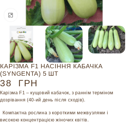
Натисніть, щоб збільшити
КАРІЗМА F1 НАСІННЯ КАБАЧКА
(SYNGENTA) 5 ШТ
38
ГРН
Карізма F1 – кущовий кабачок, з раннім терміном
дозрівання (40-ий день після сходів).
Компактна рослина з короткими межвузлями і
високою концентрацією жіночих квітів.