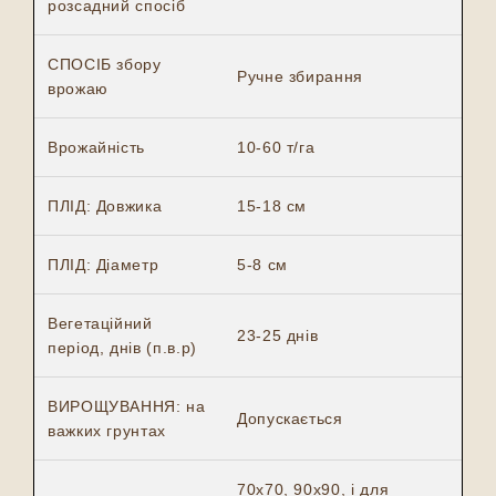
розсадний спосіб
СПОСІБ збору
Ручне збирання
врожаю
Врожайність
10-60 т/га
ПЛІД: Довжика
15-18 см
ПЛІД: Діаметр
5-8 см
Вегетаційний
23-25 днів
період, днів (п.в.р)
ВИРОЩУВАННЯ: на
Допускається
важких грунтах
70х70, 90х90, і для