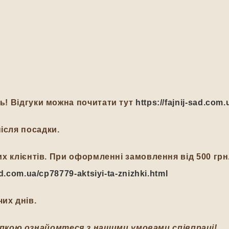
ть! Відгуки можна почитати тут
https://fajnij-sad.com.
ісля посадки.
йних клієнтів. При оформленні замовлення від 500 гр
-sad.com.ua/cp78779-aktsiyi-ta-znizhki.html
их днів.
пкою ознайомтеся з нашими умовами співпраці!