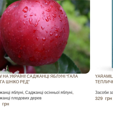
 НА УКРАЇНІ! САДЖАНЦІ ЯБЛУНІ “ГАЛА
YARAMIL
ГА ШНІКО РЕД”
ТЕПЛИЧН
жанці яблуні
,
Саджанці осінньої яблуні
,
Засоби з
жанці плодових дерев
329
грн
0
грн
ДОДАТИ 
ДАТИ В КОШИК