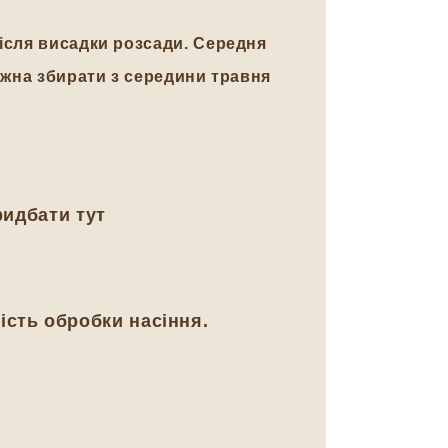
після висадки розсади. Середня
можна збирати з середини травня
ридбати тут
ість обробки насіння.