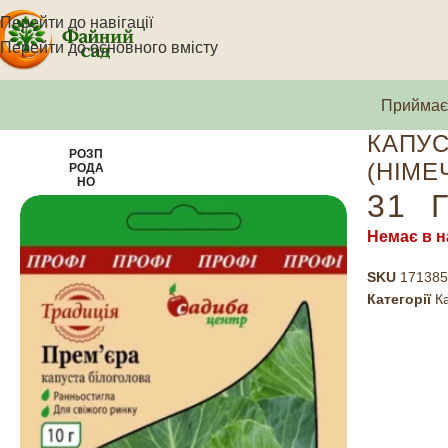
Перейти до навігації
Перейти до основного вмісту
Приймаєм
КАПУС
РОЗП
(НІМЕ
РОДА
НО
31
Г
Немає в н
SKU
171385
Категорії
К