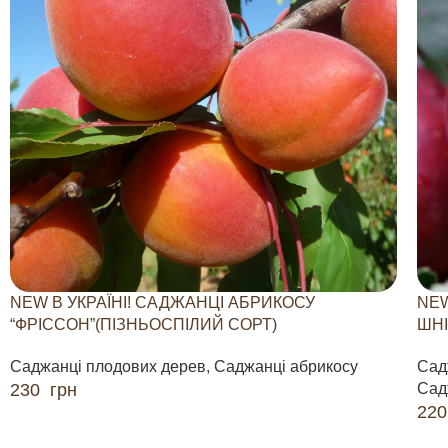
NEW В УКРАЇНІ! САДЖАНЦІ АБРИКОСУ
NEW
“ФРІССОН”(ПІЗНЬОСПІЛИЙ СОРТ)
ШНІ
Саджанці плодових дерев
,
Саджанці абрикосу
Сад
230
грн
Сад
22
ДОДАТИ В КОШИК
ДО