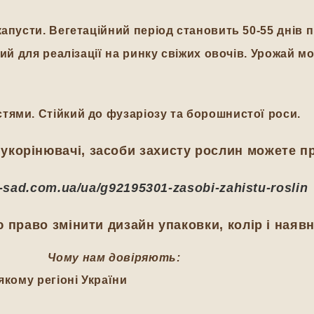
капусти. Вегетаційний період становить 50-55 днів 
ний для реалізації на ринку свіжих овочів. Урожай 
тями. Стійкий до фузаріозу та борошнистої роси.
укорінювачі, засоби захисту рослин можете п
ij-sad.com.ua/ua/g92195301-zasobi-zahistu-roslin
 право змінити дизайн упаковки, колір і наявн
Чому нам довіряють:
якому регіоні України