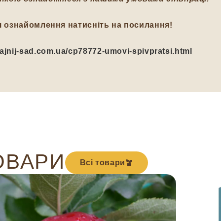
я ознайомлення натисніть на посилання!
/fajnij-sad.com.ua/cp78772-umovi-spivpratsi.html
ОВАРИ
Всі товари