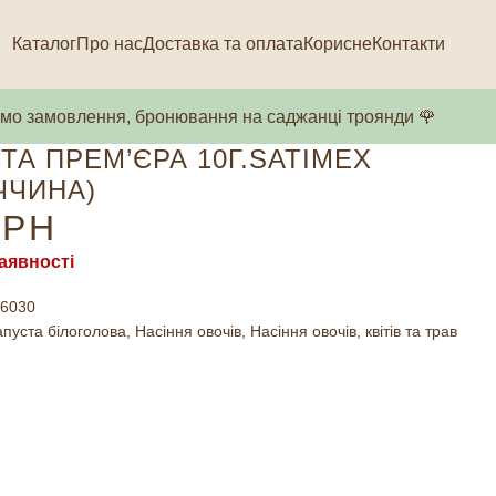
Каталог
Про нас
Доставка та оплата
Корисне
Контакти
о замовлення, бронювання на саджанці троянди 🌹
ТА ПРЕМ’ЄРА 10Г.SATIMEX
ЧЧИНА)
РН
аявності
6030
апуста білоголова
,
Насіння овочів
,
Насіння овочів, квітів та трав