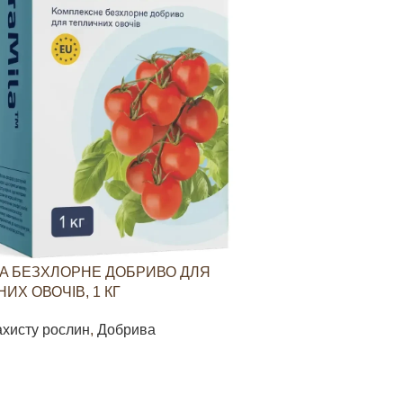
A БЕЗХЛОРНЕ ДОБРИВО ДЛЯ
YARAVITA КО
ИХ ОВОЧІВ, 1 КГ
СТИМУЛЮВАН
ОВОЧЕВИХ КУЛ
ахисту рослин
,
Добрива
Засоби захист
85
грн
В КОШИК
ДОДАТИ В КО