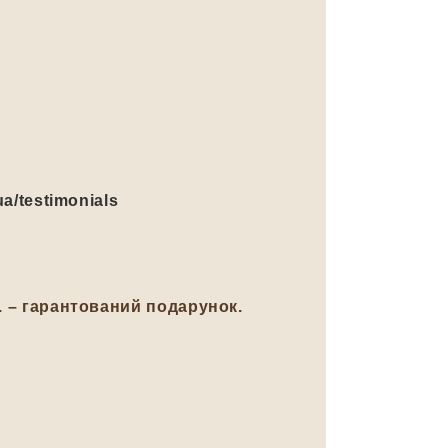
ua/testimonials
н. – гарантований подарунок.