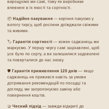
вирощуємо ми самі, тому як виробники
впевнені в їх якості та сортності.
📦
Надійне пакування
— коріння пакуємо у
вологу тирсу, щоб рослини доїжджали свіжими
та живими.
🏷️
Гарантія сортності
— кожен саджанець ми
маркуємо. У першу чергу самі зацікавлені, щоб
усе було по сорту, а ви залишилися задоволені
та поверталися до нас знову.
🛡️
Гарантія приживлення 120 днів
— якщо
саджанець не прижився навіть за умови
дотримання рекомендацій по посадці та
догляду, ми запропонуємо заміну або
повернення коштів.
🤝
Чесний підхід
— завжди відкриті до