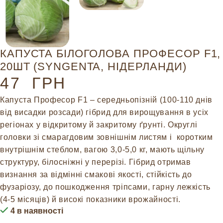
КАПУСТА БІЛОГОЛОВА ПРОФЕСОР F1,
20ШТ (SYNGENTA, НІДЕРЛАНДИ)
47
ГРН
Капуста Професор F1 – cередньопізній (100-110 днів
від висадки розсади) гібрид для вирощування в усіх
регіонах у відкритому й закритому ґрунті. Округлі
головки зі смарагдовим зовнішнім листям і коротким
внутрішнім стеблом, вагою 3,0-5,0 кг, мають щільну
структуру, білосніжні у перерізі. Гібрид отримав
визнання за відмінні смакові якості, стійкість до
фузаріозу, до пошкодження тріпсами, гарну лежкість
(4-5 місяців) й високі показники врожайності.
4 в наявності