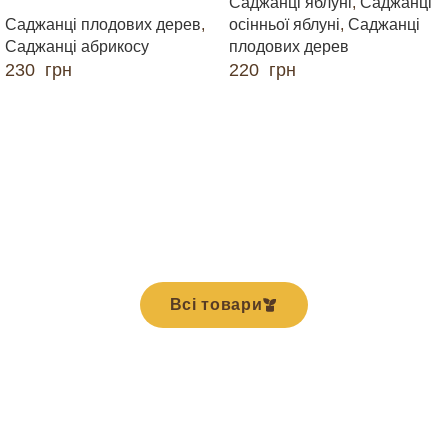
Саджанці яблуні
,
Саджанці
Саджанці плодових дерев
,
осінньої яблуні
,
Саджанці
Саджанці абрикосу
плодових дерев
230
грн
220
грн
ДОДАТИ В КОШИК
ДОДАТИ В КОШИК
Всі товари