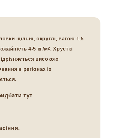
овки щільні, округлі, вагою 1,5
ожайність 4-5 кг/м
2
. Хрусткі
 Відрізняється високою
ання в регіонах із
ється.
ридбати тут
асіння.