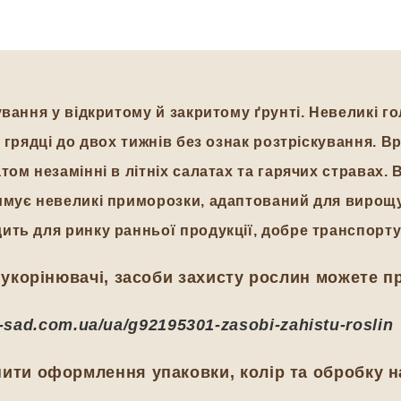
вання у відкритому й закритому ґрунті. Невеликі гол
 грядці до двох тижнів без ознак розтріскування. Вр
ом незамінні в літніх салатах та гарячих стравах.
имує невеликі приморозки, адаптований для вирощув
ить для ринку ранньої продукції, добре транспорту
укорінювачі, засоби захисту рослин можете п
ij-sad.com.ua/ua/g92195301-zasobi-zahistu-roslin
ти оформлення упаковки, колір та обробку н