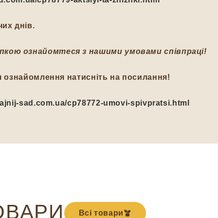
их днів.
пкою ознайомтеся з нашими умовами співпраці!
я ознайомлення натисніть на посилання!
/fajnij-sad.com.ua/cp78772-umovi-spivpratsi.html
ОВАРИ
Всі товари