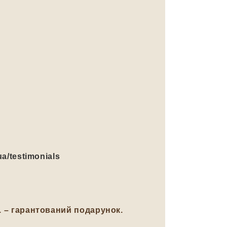
ua/testimonials
н. – гарантований подарунок.