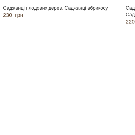
Саджанці плодових дерев
,
Саджанці абрикосу
Сад
230
грн
Сад
22
ДОДАТИ В КОШИК
ДО