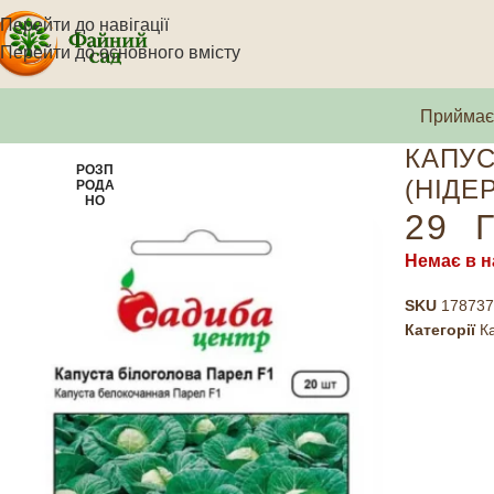
Перейти до навігації
Перейти до основного вмісту
Приймаєм
КАПУС
РОЗП
(НІДЕ
РОДА
НО
29
Г
Немає в н
SKU
178737
Категорії
К