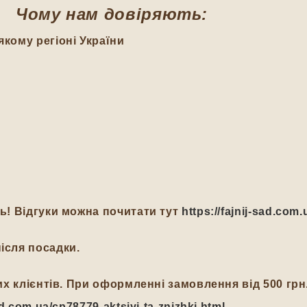
Чому нам довіряють:
якому регіоні України
ть! Відгуки можна почитати тут
https://fajnij-sad.com.
ісля посадки.
йних клієнтів. При оформленні замовлення від 500 гр
-sad.com.ua/cp78779-aktsiyi-ta-znizhki.html