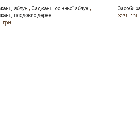
жанці яблуні
,
Саджанці осінньої яблуні
,
Засоби з
жанці плодових дерев
329
грн
0
грн
ДОДАТИ 
ДАТИ В КОШИК