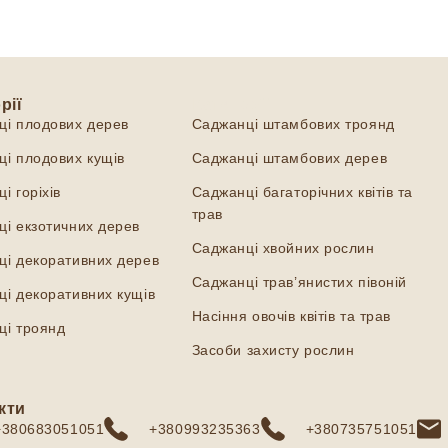
рії
Категорії
ці плодових дерев
Саджанці штамбових троянд
і плодових кущів
Саджанці штамбових дерев
і горіхів
Саджанці багаторічних квітів та
трав
і екзотичних дерев
Саджанці хвойних рослин
ці декоративних дерев
Саджанці трав’янистих півоній
і декоративних кущів
Насіння овочів квітів та трав
ці троянд
Засоби захисту рослин
кти
+380683051051
+380993235363
+380735751051