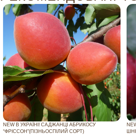
NEW В УКРАЇНІ! САДЖАНЦІ АБРИКОСУ
NEW
“ФРІССОН”(ПІЗНЬОСПІЛИЙ СОРТ)
ШНІ