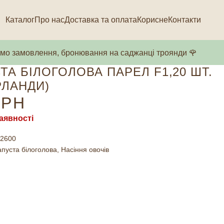
Каталог
Про нас
Доставка та оплата
Корисне
Контакти
о замовлення, бронювання на саджанці троянди 🌹
ТА БІЛОГОЛОВА ПАРЕЛ F1,20 ШТ.
РЛАНДИ)
РН
аявності
2600
апуста білоголова
,
Насіння овочів