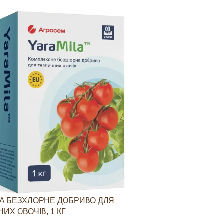
A БЕЗХЛОРНЕ ДОБРИВО ДЛЯ
YARAVITA КО
ИХ ОВОЧІВ, 1 КГ
СТИМУЛЮВАН